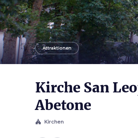
arrow_back
Attraktionen
Photo ©
Fluctuat
Kirche San Leo
Abetone
church
Kirchen