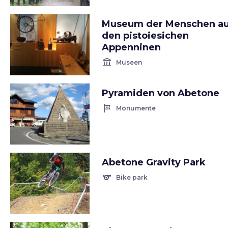
Museum der Menschen a
den pistoiesichen
Appenninen
account_balance
Museen
Pyramiden von Abetone
tour
Monumente
Abetone Gravity Park
sports
Bike park