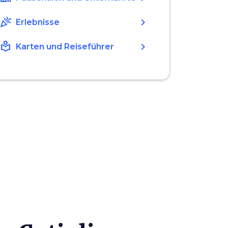
celebration
chevron_right
Erlebnisse
local_library
chevron_right
Karten und Reiseführer