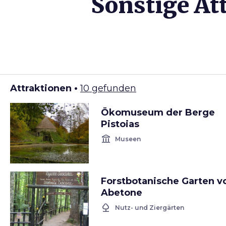
Sonstige At
Attraktionen •
10 gefunden
Ökomuseum der Berge
Pistoias
account_balance
Museen
Forstbotanische Garten v
Abetone
nature
Nutz- und Ziergärten