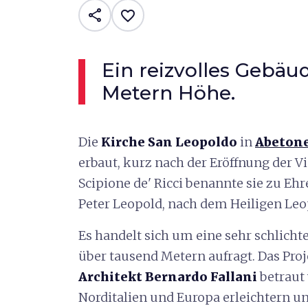
share
favorite_border
Ein reizvolles Gebäu
Metern Höhe.
Die
Kirche San Leopoldo
in
Abeton
erbaut, kurz nach der Eröffnung der V
Scipione de' Ricci benannte sie zu Eh
Peter Leopold, nach dem Heiligen Leo
Es handelt sich um eine sehr schlichte
über tausend Metern aufragt. Das Pro
Architekt Bernardo Fallani
betraut
Norditalien und Europa erleichtern 