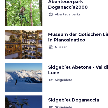
Abenteuerpark
Doganaccia2000
attractions
Abenteuerparks
Museum der Gotischen Li
in Pianosinatico
account_balance
Museen
Skigebiet Abetone - Val d
Luce
sports
Skigebiete
Skigebiet Doganaccia
sports
Skigebiete