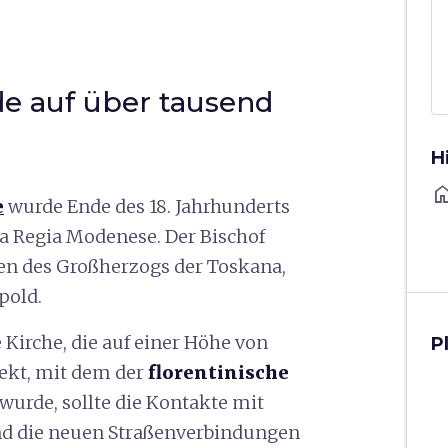
de auf über tausend
H
ho
e
wurde Ende des 18. Jahrhunderts
ia Regia Modenese. Der Bischof
ren des Großherzogs der Toskana,
pold.
 Kirche, die auf einer Höhe von
P
jekt, mit dem der
florentinische
 wurde, sollte die Kontakte mit
und die neuen Straßenverbindungen