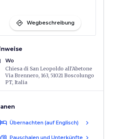
directions
Wegbeschreibung
inweise
me
Wo
Chiesa di San Leopoldo all'Abetone
Via Brennero, 163, 51021 Boscolungo
PT, Italia
lanen
hotel
chevron_right
Übernachten (auf Englisch)
holiday_village
chevron_right
Pauschalen und Unterkünfte