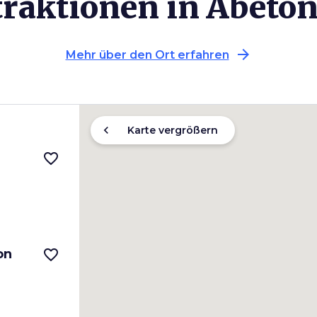
traktionen in Abeton
arrow_forward
Mehr über den Ort erfahren
chevron_left
Karte vergrößern
favorite_border
on
favorite_border