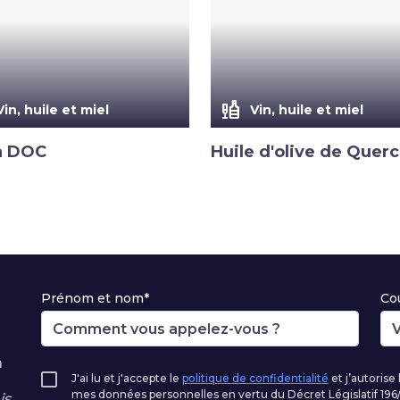
liquor
Vin, huile et miel
Vin, huile et miel
a DOC
Huile d'olive de Quer
Prénom et nom*
Cou
à
J'ai lu et j'accepte le
politique de confidentialité
et j’autorise
mes données personnelles en vertu du Décret Législatif 1
s.