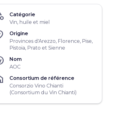
gory
Catégorie
Vin, huile et miel
ace
Origine
Provinces d'Arezzo, Florence, Pise,
Pistoia, Prato et Sienne
ars
Nom
AOC
me
Consortium de référence
Consorzio Vino Chianti
(Consortium du Vin Chianti)