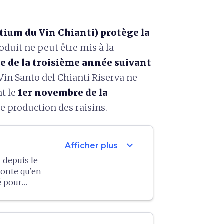
tium du Vin Chianti) protège la
oduit ne peut être mis à la
e de la troisième année suivant
Vin Santo del Chianti Riserva ne
t le
1er novembre de la
e production des raisins.
expand_more
Afficher plus
 depuis le
conte qu'en
é pour
ades, d'où la
les
leux, c'est-
 »), puis en
’appellation
spendus à