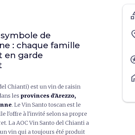
cate
pl
e symbole de
ane : chaque famille
t en garde
st
t
ho
el Chianti) est un vin de raisin
dans les
provinces d'Arezzo,
ienne
. Le Vin Santo toscan est le
e l'offre à l'invité selon sa propre
ret. La AOC Vin Santo del Chianti a
un vin qui a toujours été produit