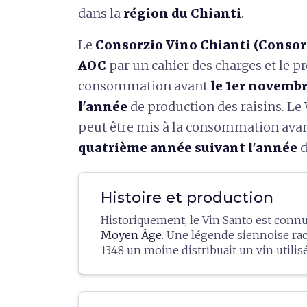
dans la
région du Chianti
.
Le
Consorzio Vino Chianti (Consor
AOC
par un cahier des charges et le pr
consommation avant
le 1er novembr
l'année
de production des raisins. Le 
peut être mis à la consommation avan
quatrième année suivant l'année
d
Histoire et production
Historiquement, le Vin Santo est connu
Moyen Âge
. Une légende siennoise ra
1348 un moine distribuait un vin utilis
célébrer la messe qui guérissait les mal
Le Vin Santo était produit en cueillant 
croyance qu'il s'agissait d'un vin miracu
meilleures raisins
(récoltés « per scelti
à-dire « saint ». Il n'est pas exclu que l
les faisant
sécher
sur des nattes ou su