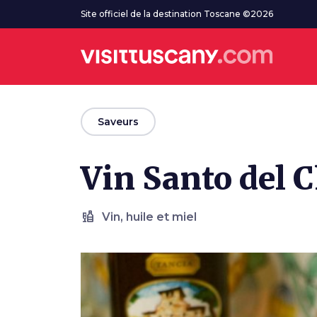
Aller au contenu principal
Site officiel de la destination Toscane ©2026
arrow_back
Saveurs
Vin Santo del 
liquor
Vin, huile et miel