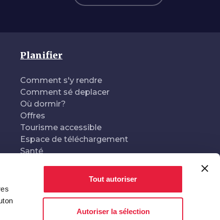
Planifier
Comment s'y rendre
Comment sé deplacer
Où dormir?
Offres
Tourisme accessible
Espace de téléchargement
Santé
Tout autoriser
res
Conçu et géré par
En collaboration avec
uton
Autoriser la sélection