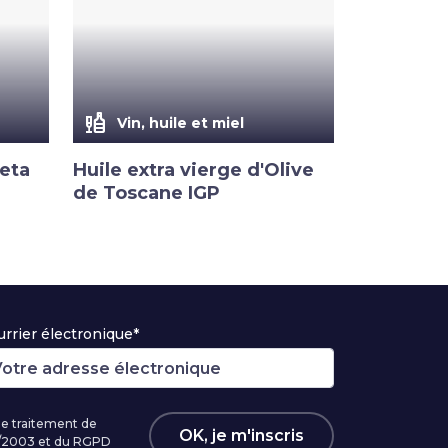
liquor
Vin, huile et miel
ceta
Huile extra vierge d'Olive
de Toscane IGP
rrier électronique*
 le traitement de
OK, je m'inscris
96/2003 et du RGPD