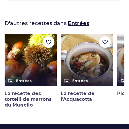
D'autres recettes dans
Entrées
favorite_border
favorite_border
dinner_dining
dinner_dining
dinner_dining
Entrées
Entrées
La recette des
La recette de
Pici 
tortelli de marrons
l'Acquacotta
du Mugello