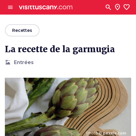
Aller au contenu principal
search
location_on
favorite
menu
arrow_back
Recettes
La recette de la garmugia
dinner_dining
Entrées
Photo ©
pexels.com