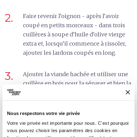
2.
Faire revenir l’oignon - après l’avoir
coupé en petits morceaux - dans trois
cuillères à soupe d’huile d’olive vierge
extra et, lorsqu’il commence à rissoler,
ajouter les lardons coupés en long.
3.
Ajouter la viande hachée et utiliser une
cuillère en bois pour la séparer et bien la
cuire.
4.
Une fois la viande cuite, ajouter tous les
Nous respectons votre vie privée
légumes et les laisser mijoter.
Votre vie privée est importante pour nous. C'est pourquoi
vous pouvez choisir les paramètres des cookies en