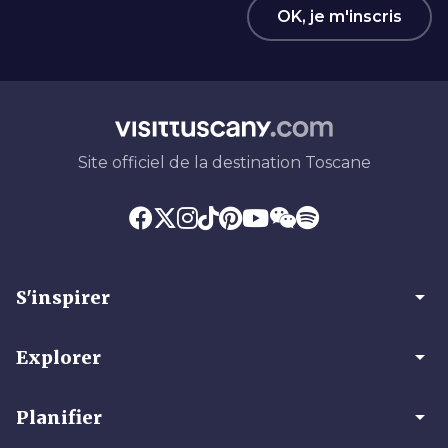
OK, je m'inscris
Site officiel de la destination Toscane
arrow_drop_down
S'inspirer
arrow_drop_down
Explorer
arrow_drop_down
Planifier