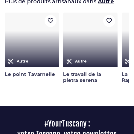
Plus de produits artisanaux dans
Autre
favorite_border
favorite_border
content_cut
content_cut
content_cut
Autre
Autre
Le point Tavarnelle
Le travail de la
La p
pietra serena
Rapo
#YourTuscany :