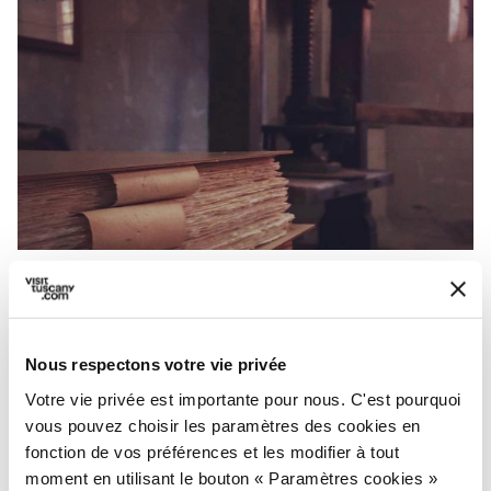
Le papier de Pescia - Credit:
Le Musée du papier de
Pescia
Nous respectons votre vie privée
Le papier, un produit d'usage courant qui cache
Votre vie privée est importante pour nous. C'est pourquoi
une histoire fascinante que vous pouvez
vous pouvez choisir les paramètres des cookies en
découvrir grâce au
Musée du papier de
fonction de vos préférences et les modifier à tout
Pescia
, fondé pour transmettre cet ancien
moment en utilisant le bouton « Paramètres cookies »