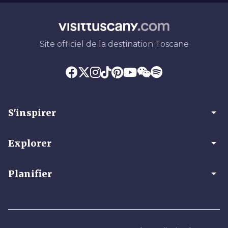
Site officiel de la destination Toscane
arrow_drop_down
S'inspirer
arrow_drop_down
Explorer
arrow_drop_down
Planifier