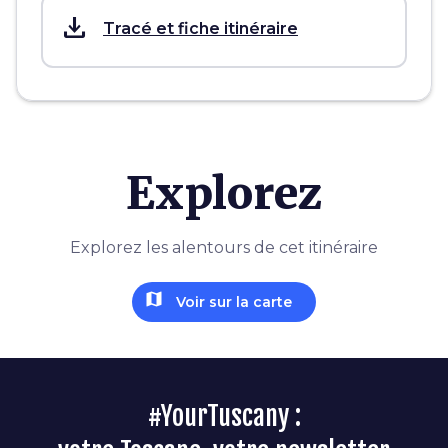
save_alt
Tracé et fiche itinéraire
Explorez
Explorez les alentours de cet itinéraire
map
Voir sur la carte
#YourTuscany :