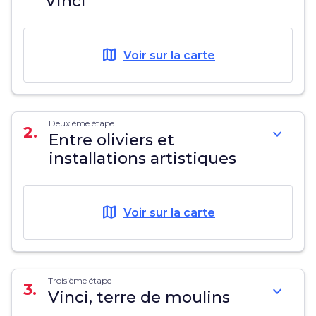
Vinci
map
Voir sur la carte
Deuxième étape
2.
expand_more
Entre oliviers et
installations artistiques
map
Voir sur la carte
Troisième étape
3.
expand_more
Vinci, terre de moulins