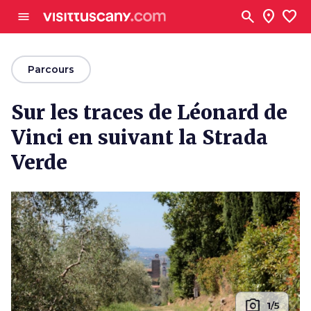
Aller au contenu principal
search
location_on
favorite
menu
arrow_back
Parcours
Sur les traces de Léonard de
Vinci en suivant la Strada
Verde
photo_camera
1/5