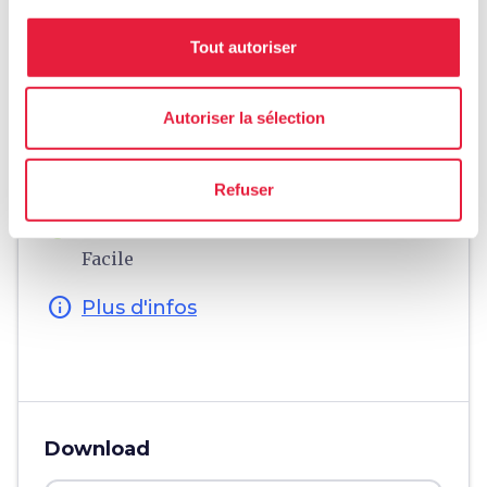
Tout autoriser
Informations
directions
Moyen et durée
Autoriser la sélection
À pied, 3 km
schedule
Durée
Refuser
2 heures
Difficulté
Facile
info
Plus d'infos
Download