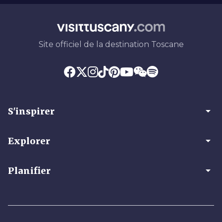
Site officiel de la destination Toscane
arrow_drop_down
S'inspirer
arrow_drop_down
Explorer
arrow_drop_down
Planifier