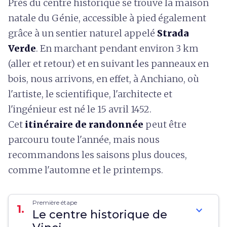
Près du centre historique se trouve la maison
natale du Génie, accessible à pied également
grâce à un sentier naturel appelé
Strada
Verde
. En marchant pendant environ 3 km
(aller et retour) et en suivant les panneaux en
bois, nous arrivons, en effet, à Anchiano, où
l'artiste, le scientifique, l'architecte et
l'ingénieur est né le 15 avril 1452.
Cet
itinéraire de randonnée
peut être
parcouru toute l'année, mais nous
recommandons les saisons plus douces,
comme l'automne et le printemps.
Première étape
1.
expand_more
Le centre historique de