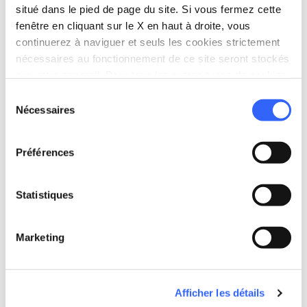
situé dans le pied de page du site. Si vous fermez cette
Nous remercions l'association Montalbano Domani
fenêtre en cliquant sur le X en haut à droite, vous
d'avoir contribué à l'article en fournissant le
continuerez à naviguer et seuls les cookies strictement
kilométrage du parcours « Strada Verde »
nécessaires au fonctionnement de ce site seront stockés
:
montalbanodomani.org
sur votre appareil. Pour tous les autres types de cookies,
nous avons besoin de votre consentement.
Sélection
Nécessaires
du
consentement
Préférences
Statistiques
Marketing
fullscreen
Esplora su mappa
Afficher les détails