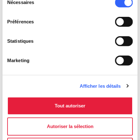
Nécessaires
du
consentement
Préférences
Statistiques
Balançoire sur le mont Forato dans les Alpes
Apuanes - Credit: David Bonaventuri
Marketing
Pour plus d'informations, consultez le site web
trekking.garfagnana.eu
Afficher les détails
Tout autoriser
Autoriser la sélection