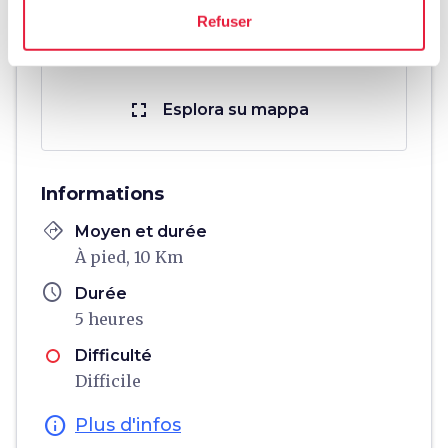
Refuser
fullscreen
Esplora su mappa
Informations
directions
Moyen et durée
À pied, 10 Km
schedule
Durée
5 heures
Difficulté
Difficile
info
Plus d'infos