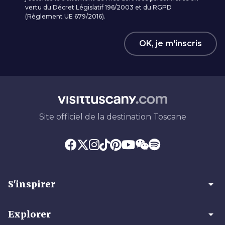
vertu du Décret Législatif 196/2003 et du RGPD
(Règlement UE 679/2016).
OK, je m'inscris
Site officiel de la destination Toscane
arrow_drop_down
S'inspirer
arrow_drop_down
Explorer