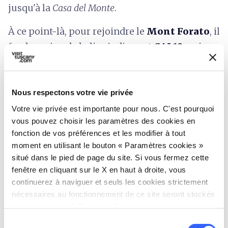
jusqu'à la
Casa del Monte
.
À ce point-là, pour rejoindre le
Mont Forato
, il
faudra suivre la balise indiquant
CAI 12
, qui
mène directement au col de l'Arco (1223 m) par
une montée courte mais intense. Après être
retourné à la
Casa del Monte
, continuez à
Nous respectons votre vie privée
descendre en suivant la balise 12 jusqu'à
Votre vie privée est importante pour nous. C'est pourquoi
vous pouvez choisir les paramètres des cookies en
intercepter à nouveau le sentier CAI 6 qui
fonction de vos préférences et les modifier à tout
termine la boucle.
moment en utilisant le bouton « Paramètres cookies »
situé dans le pied de page du site. Si vous fermez cette
fenêtre en cliquant sur le X en haut à droite, vous
continuerez à naviguer et seuls les cookies strictement
nécessaires au fonctionnement de ce site seront stockés
sur votre appareil. Pour tous les autres types de cookies,
nous avons besoin de votre consentement.
Sélection