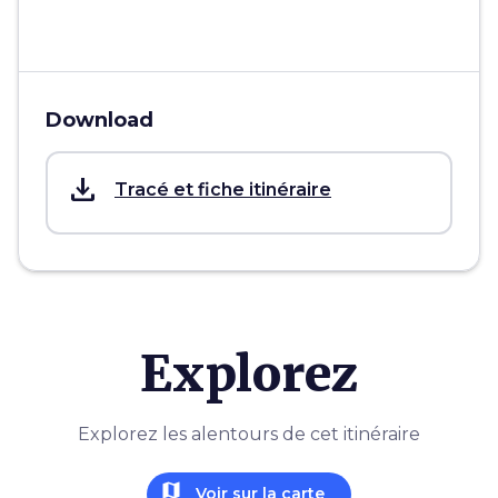
Download
save_alt
Tracé et fiche itinéraire
Explorez
Explorez les alentours de cet itinéraire
map
Voir sur la carte