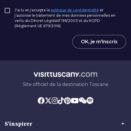
J'ai lu et j'accepte le
politique de confidentialité
et
j’autorise le traitement de mes données personnelles en
vertu du Décret Législatif 196/2003 et du RGPD
(Règlement UE 679/2016).
OK, je m'inscris
Site officiel de la destination Toscane
arrow_drop_down
S'inspirer