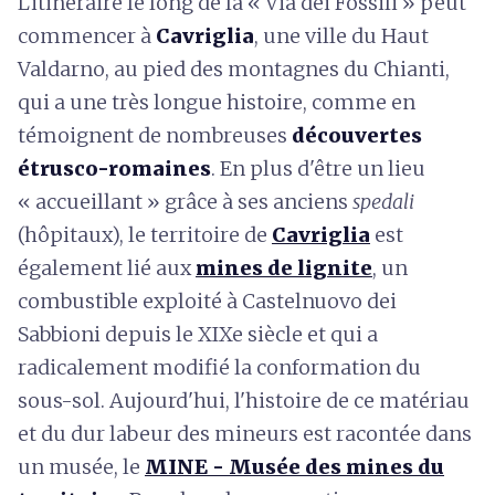
L'itinéraire le long de la « Via dei Fossili » peut
commencer à
Cavriglia
, une ville du Haut
Valdarno, au pied des montagnes du Chianti,
qui a une très longue histoire, comme en
témoignent de nombreuses
découvertes
étrusco-romaines
. En plus d'être un lieu
« accueillant » grâce à ses anciens
spedali
(hôpitaux), le territoire de
Cavriglia
est
également lié aux
mines de lignite
, un
combustible exploité à Castelnuovo dei
Sabbioni depuis le XIXe siècle et qui a
radicalement modifié la conformation du
sous-sol. Aujourd'hui, l'histoire de ce matériau
et du dur labeur des mineurs est racontée dans
un musée, le
MINE - Musée des mines du