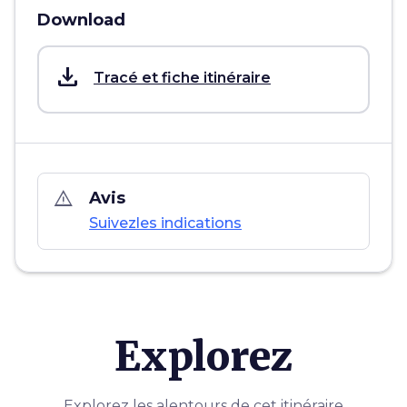
Download
save_alt
Tracé et fiche itinéraire
warning_amber
Avis
Suivezles indications
Explorez
Explorez les alentours de cet itinéraire