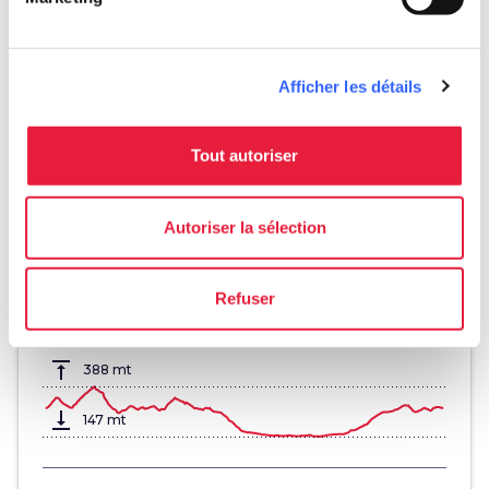
Afficher les détails
Tout autoriser
Autoriser la sélection
fullscreen
Esplora su mappa
Refuser
vertical_align_top
388 mt
vertical_align_bottom
147 mt