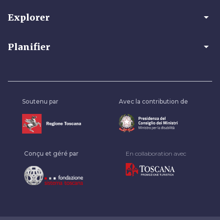
arrow_drop_down
Explorer
arrow_drop_down
Planifier
Soutenu par
Avec la contribution de
Conçu et géré par
En collaboration avec