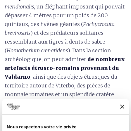
meridionalis
, un éléphant imposant qui pouvait
dépasser 4 mètres pour un poids de 200
quintaux, des hyènes géantes (
Pachycrocuta
brevirostris
) et des prédateurs solitaires
ressemblant aux tigres à dents de sabre
(
Homotherium crenatidens
). Dans la section
archéologique, on peut admirer
de nombreux
artefacts étrusco-romains provenant du
Valdarno
, ainsi que des objets étrusques du
territoire autour de Viterbo, des pièces de
monnaie romaines et un splendide cratère
kelebe de Volterra (vase funéraire) datant du
IIIe-IVe siècle avant J.-C.
Si vous souhaitez terminer votre visite par
Nous respectons votre vie privée
quelque chose de plus « récent », vous pouvez