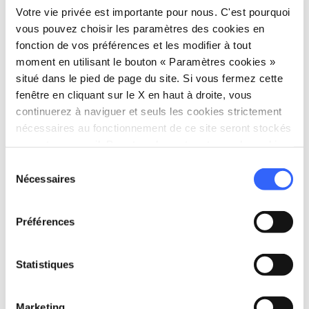
Votre vie privée est importante pour nous. C'est pourquoi
vous rendre au
Cassero pour la Sculpture
vous pouvez choisir les paramètres des cookies en
italienne
des XIXe et XXe siècles : le musée est
fonction de vos préférences et les modifier à tout
installé dans l'ancien
Cassero de
moment en utilisant le bouton « Paramètres cookies »
Montevarchi
, qui remonte au XIVe siècle, et
situé dans le pied de page du site. Si vous fermez cette
fenêtre en cliquant sur le X en haut à droite, vous
comprend plus de
deux mille cinq cents
continuerez à naviguer et seuls les cookies strictement
œuvres
, dont des bronzes, des marbres, des
nécessaires au fonctionnement de ce site seront stockés
plâtres, des terres cuites et des dessins,
sur votre appareil. Pour tous les autres types de cookies,
réalisées par des artistes toscans et italiens. La
nous avons besoin de votre consentement.
Sélection
Nécessaires
collection du Cassero comprend, entre autres,
du
consentement
des œuvres d'intérêt historico-artistique
Préférences
réalisées par Michelangelo Monti, Timo Arturo
Stagliano, Alberto Giacomasso, Mentore
Maltoni, et Donatella (Dodi) Bortolotti.
Statistiques
Marketing