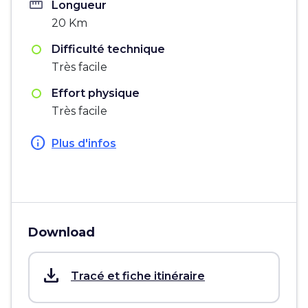
straighten
Longueur
20 Km
Difficulté technique
Très facile
Effort physique
Très facile
info
Plus d'infos
Download
save_alt
Tracé et fiche itinéraire