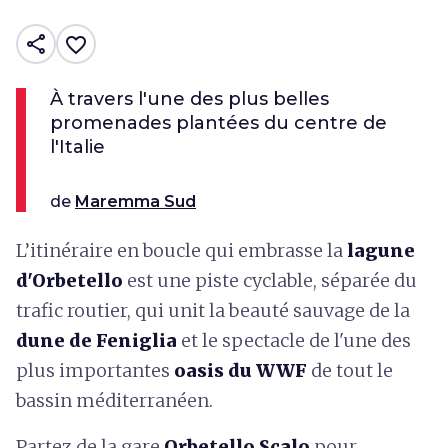
share
favorite_border
À travers l'une des plus belles
promenades plantées du centre de
l'Italie
de
Maremma Sud
L’itinéraire en boucle qui embrasse la
lagune
d'Orbetello
est une piste cyclable, séparée du
trafic routier, qui unit la beauté sauvage de la
dune de Feniglia
et le spectacle de l'une des
plus importantes
oasis du WWF
de tout le
bassin méditerranéen.
Partez de la gare
Orbetello Scalo
pour