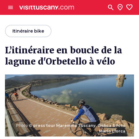
Aller au contenu principal
search
location_on
favorite
menu
arrow_back
Itinéraire bike
L’itinéraire en boucle de la
lagune d'Orbetello à vélo
Photo ©
press tour Maremma Tuscany. Ciclica & foto
Mario Llorca