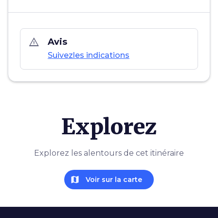
warning_amber
Avis
Suivezles indications
Explorez
Explorez les alentours de cet itinéraire
map
Voir sur la carte