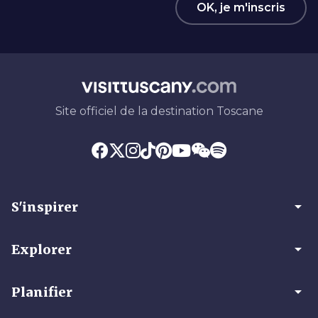
OK, je m'inscris
Site officiel de la destination Toscane
arrow_drop_down
S'inspirer
arrow_drop_down
Explorer
arrow_drop_down
Planifier