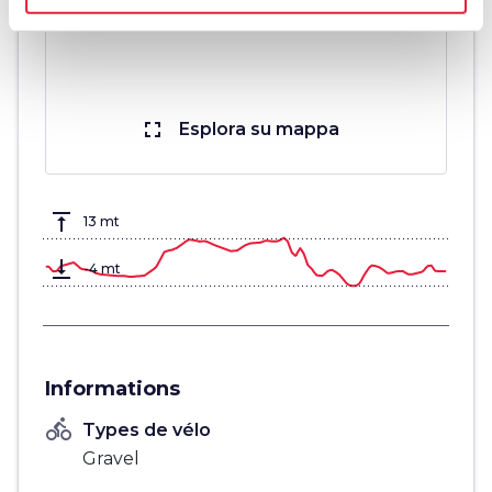
fullscreen
Esplora su mappa
vertical_align_top
13 mt
vertical_align_bottom
-4 mt
Informations
directions_bike
Types de vélo
Gravel