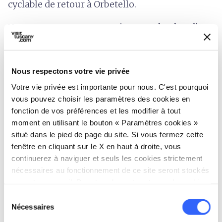
cyclable de retour à Orbetello.
Vous apercevrez progressivement le plan d'eau
de la
lagune
qui vous accompagnera jusqu'à la
traversée du barrage artificiel qui relie
l'Argentario à la péninsule d'
Orbetello
.
Nous respectons votre vie privée
Construite en 1841 par Léopold II de Lorraine, le
Votre vie privée est importante pour nous. C'est pourquoi
vous pouvez choisir les paramètres des cookies en
barrage divise la lagune en deux plans d'eau, le
fonction de vos préférences et les modifier à tout
Levante et le Ponente. Jusqu'en 1944, il était
moment en utilisant le bouton « Paramètres cookies »
traversée par le chemin de fer reliant Orbetello
situé dans le pied de page du site. Si vous fermez cette
Scalo à Porto Santo Stefano. Poursuivez le
fenêtre en cliquant sur le X en haut à droite, vous
continuerez à naviguer et seuls les cookies strictement
parcours entre les deux eaux sous le regard de
nécessaires au fonctionnement de ce site seront stockés
l'ancien
moulin à vent
de l'époque siennoise,
sur votre appareil. Pour tous les autres types de cookies,
l'une des constructions symboliques de la ville
nous avons besoin de votre consentement.
Sélection
lagunaire, pour continuer jusqu'à la grande
Nécessaires
du
place où se dresse la Cathédrale de Santa Maria
consentement