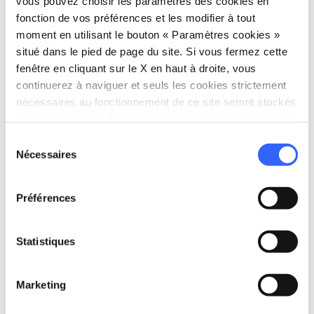
vous pouvez choisir les paramètres des cookies en
La Toscane est traversée par la principale
fonction de vos préférences et les modifier à tout
ligne ferroviaire italienne qui relie Naples et
moment en utilisant le bouton « Paramètres cookies »
situé dans le pied de page du site. Si vous fermez cette
Rome à Bologne, Milan et l'Europe du Nord.
fenêtre en cliquant sur le X en haut à droite, vous
Une deuxième ligne permet également de
continuerez à naviguer et seuls les cookies strictement
rejoindre la côte toscane depuis Turin, Gênes,
nécessaires au fonctionnement de ce site seront stockés
Rome et Naples. Vous pouvez planifier vos
sur votre appareil. Pour tous les autres types de cookies,
nous avons besoin de votre consentement.
voyages et acheter vos billets directement sur
Sélection
Nécessaires
du
les sites web des sociétés :
consentement
Trenitalia
(trains à grande vitesse avec
Préférences
Frecce, Intercity, Eurocity et trains
régionaux)
Statistiques
Italo
(trains uniquement à grande vitesse)
Marketing
En ferry ou bateau