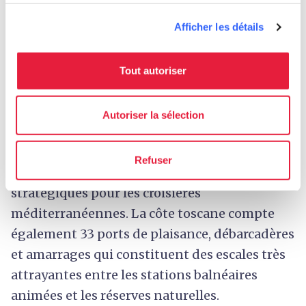
Afficher les détails
La Toscane est facilement accessible par la
mer grâce aux ports de passagers qui
proposent des liaisons par ferry et bateau de
Tout autoriser
croisière. Les principaux ports toscans sont
Livourne et Piombino, tous deux facilement
Autoriser la sélection
accessibles depuis d’autres destinations
italiennes et internationales telles que la
Refuser
Sardaigne et la Corse. Des ports d’escale
stratégiques pour les croisières
méditerranéennes. La côte toscane compte
également 33 ports de plaisance, débarcadères
et amarrages qui constituent des escales très
attrayantes entre les stations balnéaires
animées et les réserves naturelles.