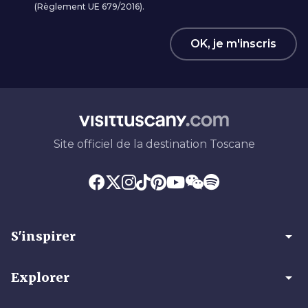
(Règlement UE 679/2016).
OK, je m'inscris
Site officiel de la destination Toscane
arrow_drop_down
S'inspirer
arrow_drop_down
Explorer