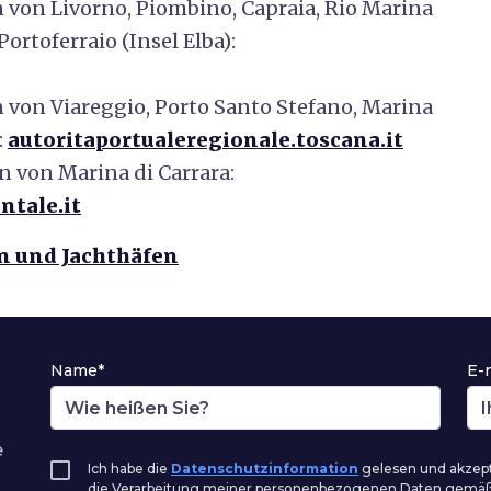
 von Livorno, Piombino, Capraia, Rio Marina
Portoferraio (Insel Elba):
 von Viareggio, Porto Santo Stefano, Marina
:
autoritaportualeregionale.toscana.it
 von Marina di Carrara:
ntale.it
n und Jachthäfen
Name*
E-
e
Ich habe die
Datenschutzinformation
gelesen und akzepti
die Verarbeitung meiner personenbezogenen Daten gemä