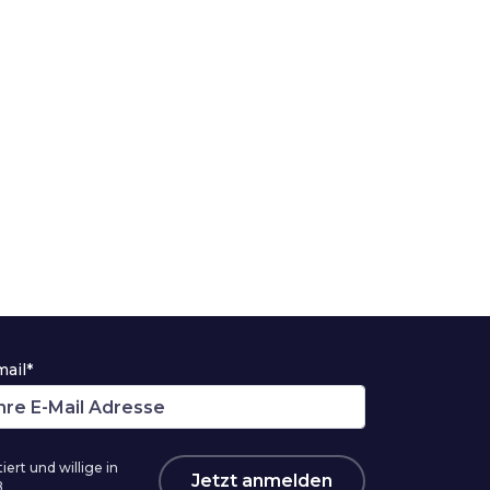
mail*
ert und willige in
Jetzt anmelden
ß