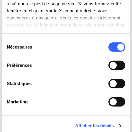
situé dans le pied de page du site. Si vous fermez cette
fenêtre en cliquant sur le X en haut à droite, vous
continuerez à naviguer et seuls les cookies strictement
nécessaires au fonctionnement de ce site seront stockés
sur votre appareil. Pour tous les autres types de cookies,
directions
Directions
nous avons besoin de votre consentement.
Sélection
Nécessaires
du
consentement
Informations
Préférences
home
Où
Villa Medicea di Cerreto Guidi
Statistiques
Via Ponti Medicei, 11, 50050 Cerreto
Guidi FI, Italia
Marketing
language
Site web
https://villegiardinimedicei.it/the-medic
i-villa-of-cerreto-guidi/?lang=en
open_in_new
Afficher les détails