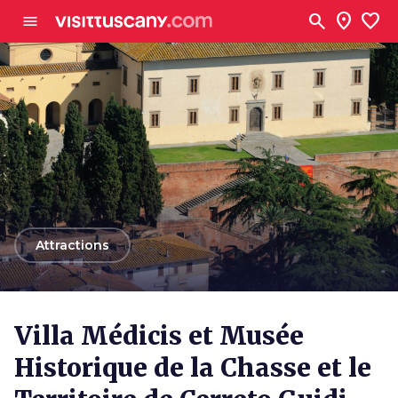
Aller au contenu principal
search
location_on
favorite
menu
arrow_back
Attractions
Villa Médicis et Musée
Historique de la Chasse et le