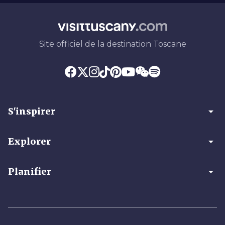
Site officiel de la destination Toscane
arrow_drop_down
S'inspirer
arrow_drop_down
Explorer
arrow_drop_down
Planifier