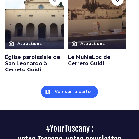
photo_camera
photo_camera
Attractions
Attractions
Église paroissiale de
Le MuMeLoc de
San Leonardo à
Cerreto Guidi
Cerreto Guidi
map
Voir sur la carte
#YourTuscany :