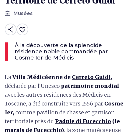
Territoire de Cerreto Guidi
account_balance
Musées
share
favorite_border
À la découverte de la splendide
résidence noble commandée par
Cosme Ier de Médicis
La
Villa Médicéenne de
Cerreto Guidi
,
déclarée par l'Unesco
patrimoine mondial
avec les autres résidences des Médicis en
Toscane, a été construite vers 1556 par
Cosme
Ier,
comme pavillon de chasse et garnison
territoriale près du
Padule di Fucecchio
(le
marais de Fucecchio)
, la zone marécageuse