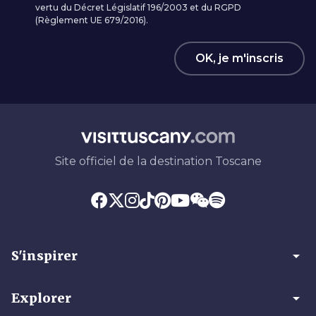
vertu du Décret Législatif 196/2003 et du RGPD
(Règlement UE 679/2016).
OK, je m'inscris
Site officiel de la destination Toscane
arrow_drop_down
S'inspirer
arrow_drop_down
Explorer