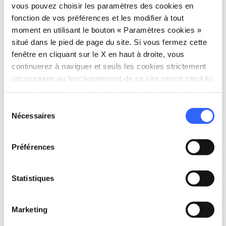
vous pouvez choisir les paramètres des cookies en
l'histoire de Lucques et de son territoire.
fonction de vos préférences et les modifier à tout
moment en utilisant le bouton « Paramètres cookies »
situé dans le pied de page du site. Si vous fermez cette
fenêtre en cliquant sur le X en haut à droite, vous
continuerez à naviguer et seuls les cookies strictement
nécessaires au fonctionnement de ce site seront stockés
sur votre appareil. Pour tous les autres types de cookies,
nous avons besoin de votre consentement.
Sélection
Nécessaires
du
consentement
Préférences
Statistiques
directions
Directions
Marketing