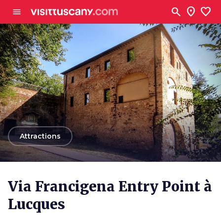
Aller au contenu principal
search
location_on
favorite
menu
arrow_back
Attractions
Via Francigena Entry Point à
Lucques