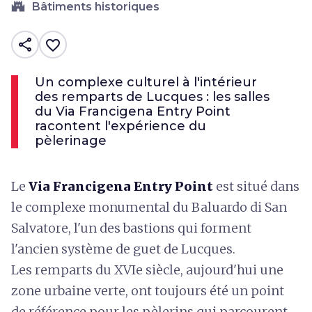
castle
Bâtiments historiques
share
favorite_border
Un complexe culturel à l'intérieur
des remparts de Lucques : les salles
du Via Francigena Entry Point
racontent l'expérience du
pèlerinage
Le
Via Francigena Entry Point
est situé dans
le complexe monumental du Baluardo di San
Salvatore, l'un des bastions qui forment
l'ancien système de guet de Lucques.
Les remparts du XVIe siècle, aujourd'hui une
zone urbaine verte, ont toujours été un point
de référence pour les pèlerins qui parcourent