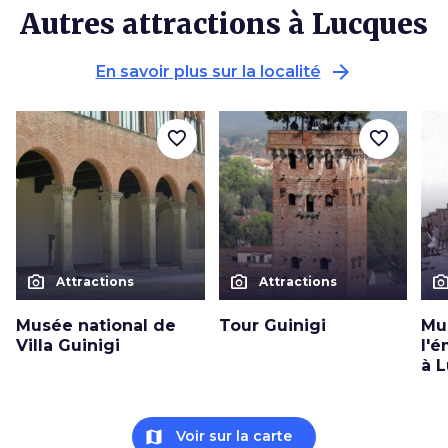
Autres attractions à Lucques
arrow_forward
En savoir plus sur la localité
favorite_border
favorite_border
photo_camera
photo_camera
photo_cam
Attractions
Attractions
Musée national de
Tour Guinigi
Mu
Villa Guinigi
l'é
à 
map
Voir sur la carte