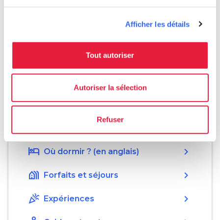
Informations
home
Où
Afficher les détails
Via Francigena Entry Point
Via dei Bacchettoni, 8, 55100 Lucca LU,
Italia
Tout autoriser
language
Site web
http://viafrancigenaentrypoint.eu/
open_in_new
Autoriser la sélection
Refuser
Planifier
hotel
chevron_right
Où dormir ? (en anglais)
holiday_village
chevron_right
Forfaits et séjours
celebration
chevron_right
Expériences