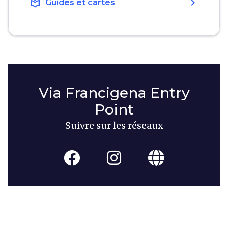
local_library
chevron_right
Guides et cartes
Via Francigena Entry
Point
Suivre sur les réseaux