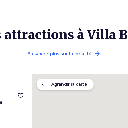
 attractions à Villa B
arrow_forward
En savoir plus sur la localité
chevron_left
Agrandir la carte
i
favorite_border
a