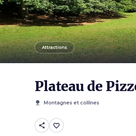
arrow_back
Attractions
Photo ©
Comune di Villa Basilica
Plateau de Piz
nature
Montagnes et collines
share
favorite_border