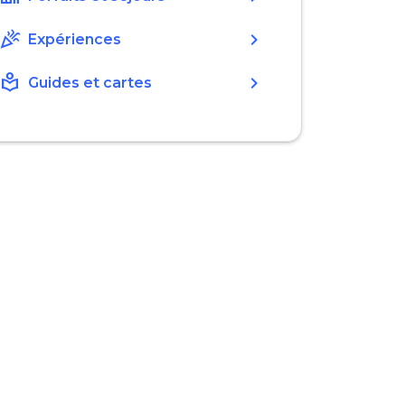
celebration
chevron_right
Expériences
local_library
chevron_right
Guides et cartes