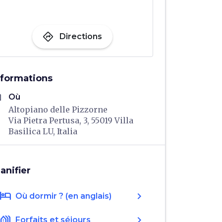
directions
Directions
nformations
me
Où
Altopiano delle Pizzorne
Via Pietra Pertusa, 3, 55019 Villa
Basilica LU, Italia
lanifier
hotel
chevron_right
Où dormir ? (en anglais)
holiday_village
chevron_right
Forfaits et séjours