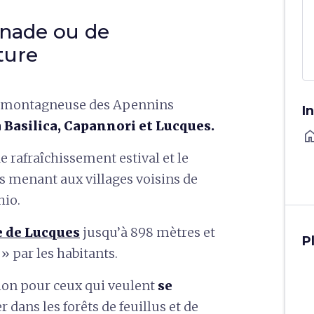
nade ou de
ture
e montagneuse des Apennins
I
a Basilica, Capannori et Lucques.
ho
de rafraîchissement estival et le
s menant aux villages voisins de
hio.
e de Lucques
jusqu’à 898 mètres et
P
 par les habitants.
ion pour ceux qui veulent
se
 dans les forêts de feuillus et de