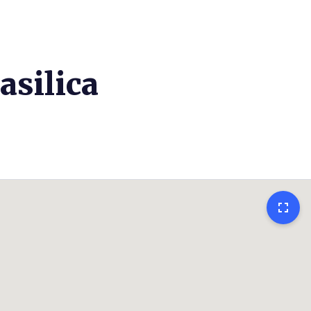
asilica
fullscreen