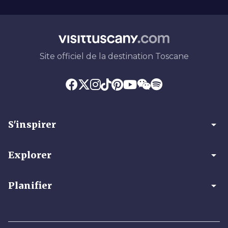
Site officiel de la destination Toscane
arrow_drop_down
S'inspirer
arrow_drop_down
Explorer
arrow_drop_down
Planifier