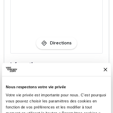
directions
Directions
Informations
home
Où
Roccastrada
105, 58042 Marrucheti GR, Italia
Nous respectons votre vie privée
Votre vie privée est importante pour nous. C'est pourquoi
vous pouvez choisir les paramètres des cookies en
Planifier
fonction de vos préférences et les modifier à tout
moment en utilisant le bouton « Paramètres cookies »