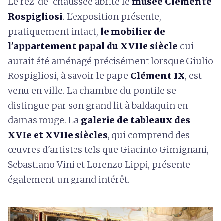
Le rez-de-chaussée abrite le
musée Clemente
Rospigliosi
. L'exposition présente,
pratiquement intact,
le
mobilier de
l'appartement papal du XVIIe siècle
qui
aurait été aménagé précisément lorsque Giulio
Rospigliosi, à savoir le pape
Clément IX
, est
venu en ville. La chambre du pontife se
distingue par son grand lit à baldaquin en
damas rouge. La
galerie de tableaux des
XVIe et XVIIe siècles
, qui comprend des
œuvres d'artistes tels que Giacinto Gimignani,
Sebastiano Vini et Lorenzo Lippi, présente
également un grand intérêt.