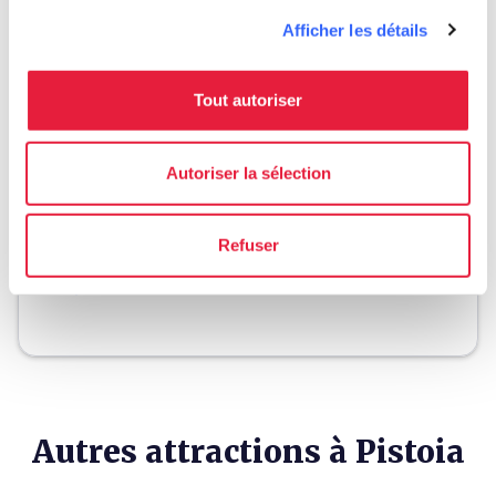
Afficher les détails
Planifier
Tout autoriser
hotel
chevron_right
Où dormir ? (en anglais)
holiday_village
Autoriser la sélection
chevron_right
Forfaits et séjours
celebration
chevron_right
Expériences
Refuser
local_library
chevron_right
Guides et cartes
Autres attractions à Pistoia