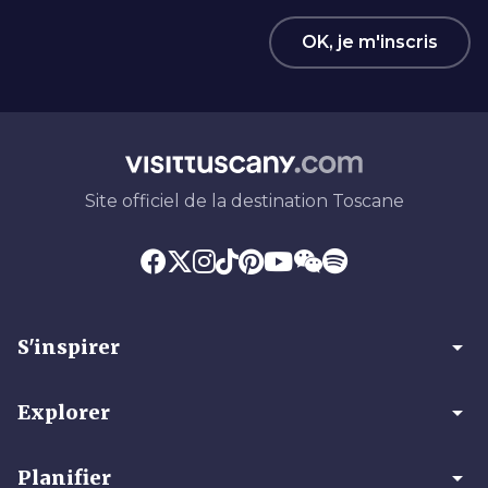
OK, je m'inscris
Site officiel de la destination Toscane
arrow_drop_down
S'inspirer
arrow_drop_down
Explorer
arrow_drop_down
Planifier