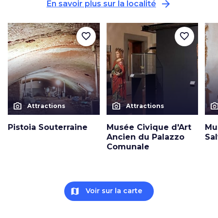
arrow_forward
En savoir plus sur la localité
favorite_border
favorite_border
photo_camera
photo_camera
photo_cam
Attractions
Attractions
Pistoia Souterraine
Musée Civique d'Art
Mu
Ancien du Palazzo
Sal
Comunale
map
Voir sur la carte