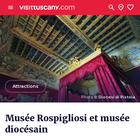
Aller au contenu principal
search
location_on
favorite
menu
arrow_back
Attractions
Photo ©
Diocesi di Pistoia
Photo ©
Diocesi di Pistoia
Musée Rospigliosi et musée
diocésain