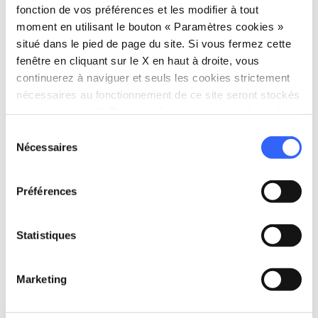
fonction de vos préférences et les modifier à tout
moment en utilisant le bouton « Paramètres cookies »
situé dans le pied de page du site. Si vous fermez cette
fenêtre en cliquant sur le X en haut à droite, vous
continuerez à naviguer et seuls les cookies strictement
nécessaires au fonctionnement de ce site seront stockés
directions
Directions
sur votre appareil. Pour tous les autres types de cookies,
nous avons besoin de votre consentement.
Sélection
Nécessaires
du
Informations
consentement
home
Où
Préférences
Palazzo Rospigliosi
Via Ripa del Sale, 3, 51100 Pistoia PT,
Statistiques
Italia
language
Site web
Marketing
https://musei.diocesipistoia.it/index.ph
p/it/
open_in_new