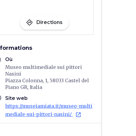
directions
Directions
nformations
me
Où
Museo multimediale sui pittori
Nasini
Piazza Colonna, 1, 58033 Castel del
Piano GR, Italia
age
Site web
https://museiamiata.it/museo-multi
mediale-sui-pittori-nasini/
open_in_new