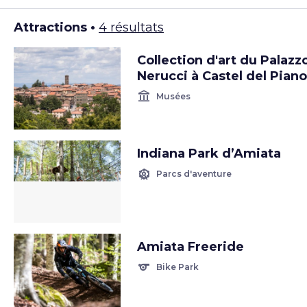
Attractions •
4 résultats
Collection d'art du Palazz
Nerucci à Castel del Piano
account_balance
Musées
Indiana Park d’Amiata
attractions
Parcs d'aventure
Amiata Freeride
sports
Bike Park