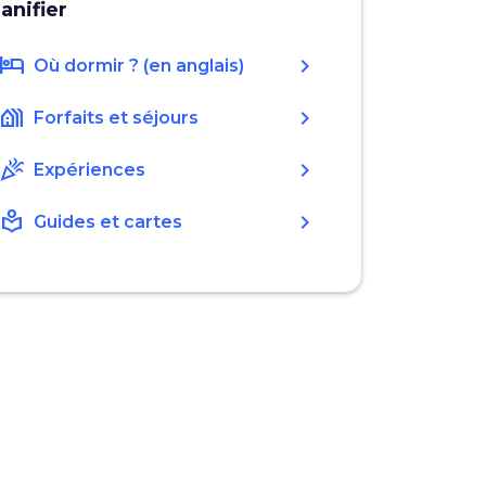
lanifier
hotel
chevron_right
Où dormir ? (en anglais)
holiday_village
chevron_right
Forfaits et séjours
celebration
chevron_right
Expériences
local_library
chevron_right
Guides et cartes