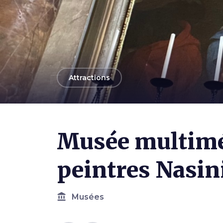
arrow_back
Attractions
Musée multiméd
peintres Nasin
account_balance
Musées