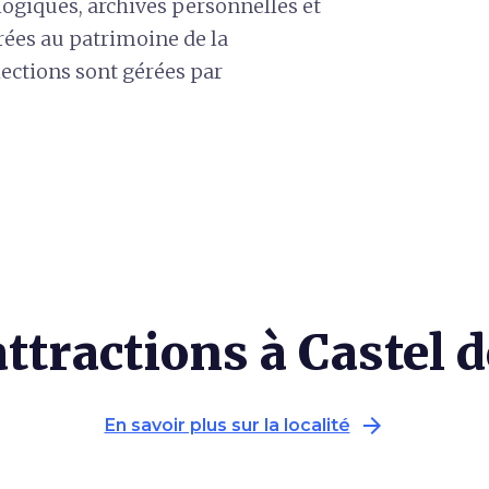
logiques, archives personnelles et
rées au patrimoine de la
ections sont gérées par
ttractions à Castel 
arrow_forward
En savoir plus sur la localité