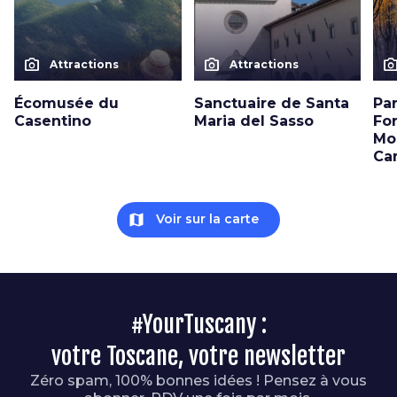
photo_camera
photo_camera
photo_cam
Attractions
Attractions
Écomusée du
Sanctuaire de Santa
Pa
Casentino
Maria del Sasso
Fo
Mo
Ca
map
Voir sur la carte
#YourTuscany :
votre Toscane, votre newsletter
Zéro spam, 100% bonnes idées ! Pensez à vous