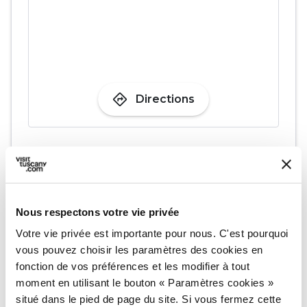
directions
Directions
Informations
home
Où
Museo Archeologico del Casentino
Nous respectons votre vie privée
Via Berni, 21, 52011 Bibbiena AR, Italia
Votre vie privée est importante pour nous. C'est pourquoi
language
Site web
vous pouvez choisir les paramètres des cookies en
https://www.arcamuseocasentino.it/
open_in_new
fonction de vos préférences et les modifier à tout
moment en utilisant le bouton « Paramètres cookies »
situé dans le pied de page du site. Si vous fermez cette