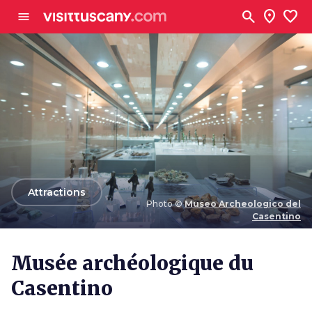
Aller au contenu principal
search
location_on
favorite
menu
arrow_back
Attractions
Photo ©
Museo Archeologico del
Casentino
Photo ©
Museo Archeologico del Casentino
Musée archéologique du
Casentino