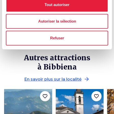
Suivre sur les réseaux
Tout autoriser
Autoriser la sélection
Refuser
Autres attractions
à Bibbiena
arrow_forward
En savoir plus sur la localité
favorite_border
favorite_border