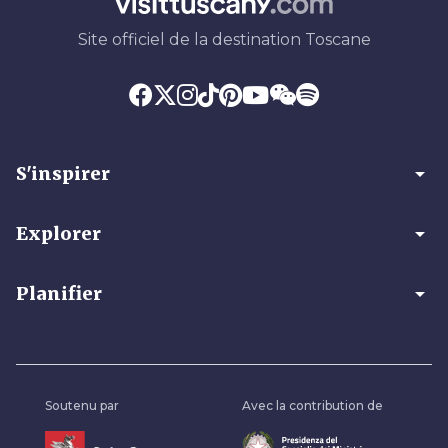
Site officiel de la destination Toscane
arrow_drop_down
S'inspirer
arrow_drop_down
Explorer
arrow_drop_down
Planifier
Soutenu par
Avec la contribution de