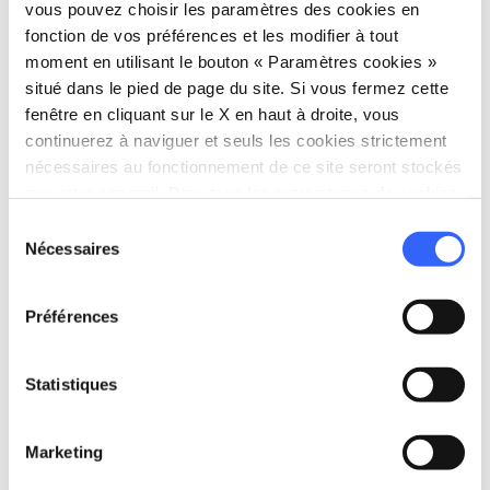
vous pouvez choisir les paramètres des cookies en
fonction de vos préférences et les modifier à tout
moment en utilisant le bouton « Paramètres cookies »
situé dans le pied de page du site. Si vous fermez cette
fenêtre en cliquant sur le X en haut à droite, vous
continuerez à naviguer et seuls les cookies strictement
nécessaires au fonctionnement de ce site seront stockés
sur votre appareil. Pour tous les autres types de cookies,
nous avons besoin de votre consentement.
Sélection
Nécessaires
du
directions
Directions
consentement
Préférences
Informations
Statistiques
home
Où
Lastra a Signa
Via Leon Battista Alberti, 37, 50055 Lastra
Marketing
a Signa FI, Italia