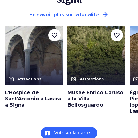
arrow_forward
En savoir plus sur la localité
favorite_border
favorite_border
photo_camera
photo_camera
photo_cam
Attractions
Attractions
L’Hospice de
Musée Enrico Caruso
Égl
Sant'Antonio à Lastra
à la Villa
Pie
a Signa
Bellosguardo
Ipp
Las
map
Voir sur la carte