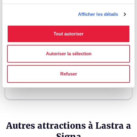
Afficher les détails
Planifier
Tout autoriser
hotel
chevron_right
Où dormir ? (en anglais)
holiday_village
chevron_right
Forfaits et séjours
Autoriser la sélection
celebration
chevron_right
Expériences
Refuser
local_library
chevron_right
Guides et cartes
Autres attractions à Lastra a
Signa