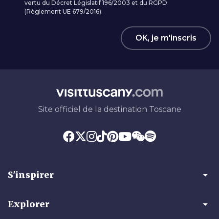
vertu du Décret Législatif 196/2003 et du RGPD
(Règlement UE 679/2016).
OK, je m'inscris
Site officiel de la destination Toscane
arrow_drop_down
S'inspirer
arrow_drop_down
Explorer