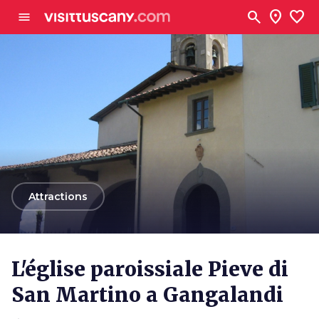
Aller au contenu principal
search
location_on
favorite
menu
arrow_back
Attractions
L'église paroissiale Pieve di
San Martino a Gangalandi