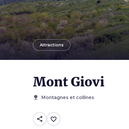
arrow_back
Attractions
Mont Giovi
nature
Montagnes et collines
share
favorite_border