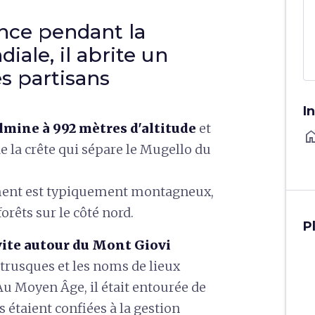
ance pendant la
ale, il abrite un
s partisans
I
ulmine à 992 mètres d'altitude
et
ho
de la crête qui sépare le Mugello du
nement est typiquement montagneux,
orêts sur le côté nord.
P
vite autour du Mont Giovi
trusques et les noms de lieux
 Moyen Âge, il était entourée de
ts étaient confiées à la gestion