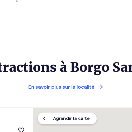
tractions à Borgo S
arrow_forward
En savoir plus sur la localité
chevron_left
Agrandir la carte
favorite_border