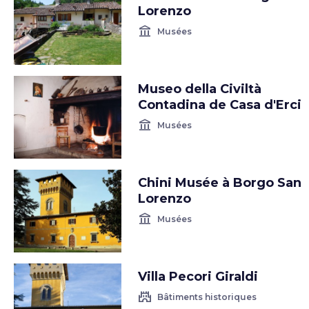
Lorenzo
account_balance
Musées
Museo della Civiltà
Contadina de Casa d'Erci
account_balance
Musées
Chini Musée à Borgo San
Lorenzo
account_balance
Musées
Villa Pecori Giraldi
castle
Bâtiments historiques