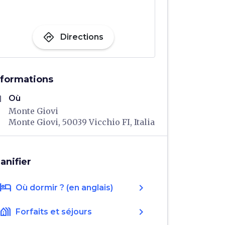
directions
Directions
nformations
me
Où
Monte Giovi
Monte Giovi, 50039 Vicchio FI, Italia
lanifier
hotel
chevron_right
Où dormir ? (en anglais)
holiday_village
chevron_right
Forfaits et séjours