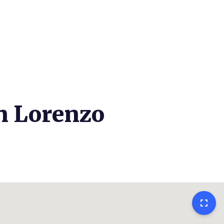
an Lorenzo
fullscreen