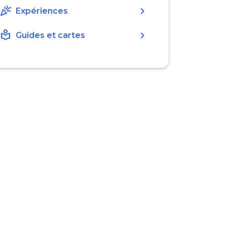
celebration
chevron_right
Expériences
local_library
chevron_right
Guides et cartes