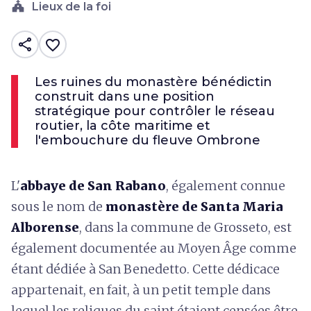
church
Lieux de la foi
share
favorite_border
Les ruines du monastère bénédictin
construit dans une position
stratégique pour contrôler le réseau
routier, la côte maritime et
l'embouchure du fleuve Ombrone
L'
abbaye de San Rabano
, également connue
sous le nom de
monastère de Santa Maria
Alborense
, dans la commune de Grosseto, est
également documentée au Moyen Âge comme
étant dédiée à San Benedetto. Cette dédicace
appartenait, en fait, à un petit temple dans
lequel les reliques du saint étaient censées être