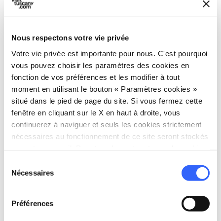
directions
Directions
Nous respectons votre vie privée
Informations
Votre vie privée est importante pour nous. C'est pourquoi
vous pouvez choisir les paramètres des cookies en
home
Où
fonction de vos préférences et les modifier à tout
Alberese
moment en utilisant le bouton « Paramètres cookies »
Via del Bersagliere, 7, 58100 Grosseto GR,
situé dans le pied de page du site. Si vous fermez cette
Italia
fenêtre en cliquant sur le X en haut à droite, vous
continuerez à naviguer et seuls les cookies strictement
nécessaires au fonctionnement de ce site seront stockés
Planifier
sur votre appareil. Pour tous les autres types de cookies,
nous avons besoin de votre consentement.
Sélection
hotel
chevron_right
Où dormir ? (en anglais)
Nécessaires
du
consentement
holiday_village
chevron_right
Forfaits et séjours
Préférences
celebration
chevron_right
Expériences