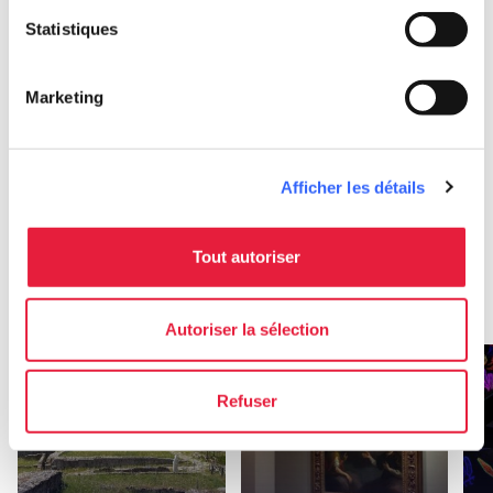
Statistiques
local_library
chevron_right
Guides et cartes
Marketing
Afficher les détails
Autres attractions
à Grosseto
Tout autoriser
arrow_forward
En savoir plus sur la localité
Autoriser la sélection
favorite_border
favorite_border
Refuser