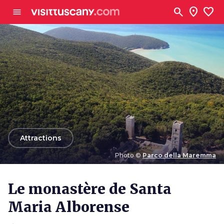
Aller au contenu principal
search
location_on
favorite
menu
arrow_back
Attractions
Photo ©
Parco della Maremma
Photo ©
Parco della Maremma
Le monastère de Santa
Maria Alborense