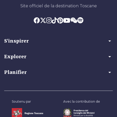
Site officiel de la destination Toscane
arrow_drop_down
S'inspirer
arrow_drop_down
Explorer
arrow_drop_down
Planifier
Soutenu par
Avec la contribution de