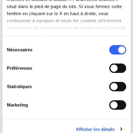
situé dans le pied de page du site. Si vous fermez cette
fenêtre en cliquant sur le X en haut à droite, vous
continuerez à naviguer et seuls les cookies strictement
nécessaires au fonctionnement de ce site seront stockés
sur votre appareil. Pour tous les autres types de cookies,
nous avons besoin de votre consentement.
Sélection
Nécessaires
du
directions
Directions
consentement
Préférences
Informations
Statistiques
home
Où
Castello Sidney Sonnino
Marketing
SS 1 Via Aurelia, 328, 57128 Quercianella
LI, Italia
Afficher les détails