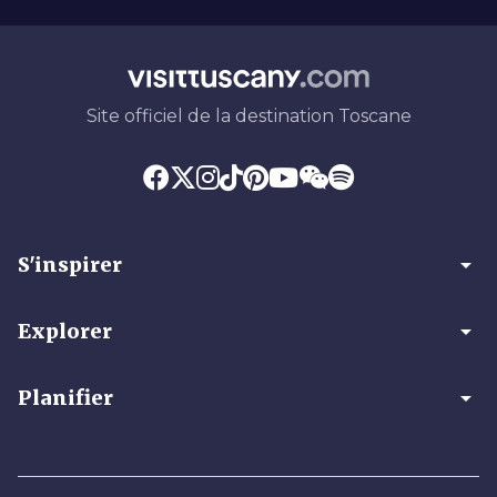
Site officiel de la destination Toscane
arrow_drop_down
S'inspirer
arrow_drop_down
Explorer
arrow_drop_down
Planifier