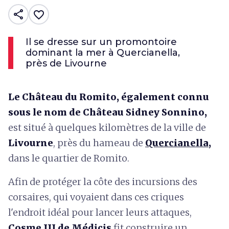
share
favorite_border
Il se dresse sur un promontoire
dominant la mer à Quercianella,
près de Livourne
Le Château du Romito, également connu
sous le nom de Château Sidney Sonnino,
est situé à quelques kilomètres de la ville de
Livourne
, près du hameau de
Quercianella
,
dans le quartier de Romito.
Afin de protéger la côte des incursions des
corsaires, qui voyaient dans ces criques
l'endroit idéal pour lancer leurs attaques,
Cosme III de Médicis
fit construire un