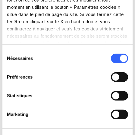
moment en utilisant le bouton « Paramètres cookies »
situé dans le pied de page du site. Si vous fermez cette
fenêtre en cliquant sur le X en haut à droite, vous
continuerez à naviguer et seuls les cookies strictement
nécessaires au fonctionnement de ce site seront stockés
sur votre appareil. Pour tous les autres types de cookies,
nous avons besoin de votre consentement.
Sélection
directions
Nécessaires
Directions
du
consentement
Préférences
Informations
home
Où
Statistiques
Rocca di Carmignano
Via del Castello, 1, 59015 Carmignano PO,
Marketing
Italy