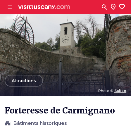
Aller au contenu principal
search
location_on
favorite
menu
arrow_back
Attractions
Photo ©
Saliko
Photo ©
Saliko
Forteresse de Carmignano
castle
Bâtiments historiques