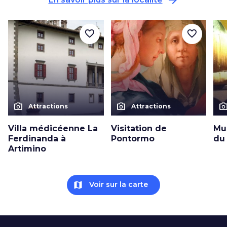
favorite_border
favorite_border
photo_camera
photo_camera
photo_cam
Attractions
Attractions
Villa médicéenne La
Visitation de
Mu
Ferdinanda à
Pontormo
du
Artimino
map
Voir sur la carte