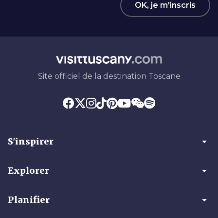
OK, je m'inscris
Site officiel de la destination Toscane
arrow_drop_down
S'inspirer
arrow_drop_down
Explorer
arrow_drop_down
Planifier