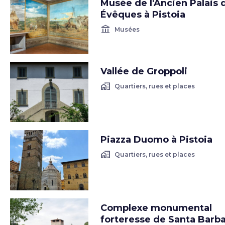
Musée de l'Ancien Palais 
Évêques à Pistoia
account_balance
Musées
Vallée de Groppoli
home_work
Quartiers, rues et places
Piazza Duomo à Pistoia
home_work
Quartiers, rues et places
Complexe monumental
forteresse de Santa Barb