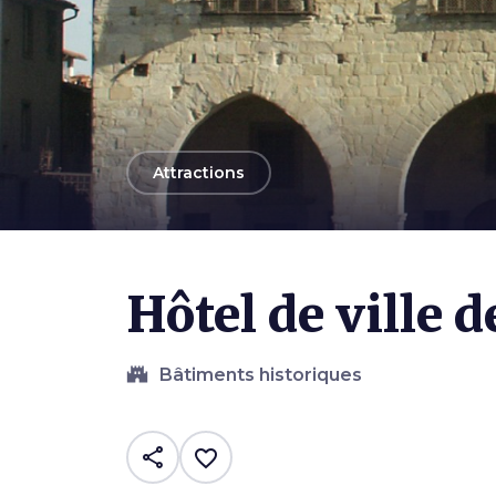
arrow_back
Attractions
Hôtel de ville d
castle
Bâtiments historiques
share
favorite_border