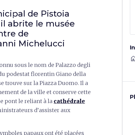
icipal de Pistoia
, il abrite le musée
ntre de
nni Michelucci
I
ho
 connu sous le nom de Palazzo degli
u podestat florentin Giano della
 se trouve sur la Piazza Duomo. Il a
ement de la ville et conserve cette
P
le pont le reliant à la
cathédrale
nistrateurs d’assister aux
symboles papaux ont été placées