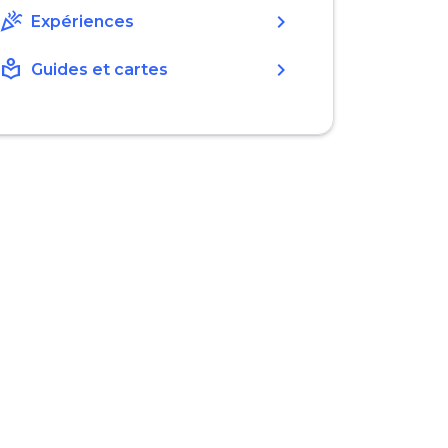
celebration
chevron_right
Expériences
local_library
chevron_right
Guides et cartes