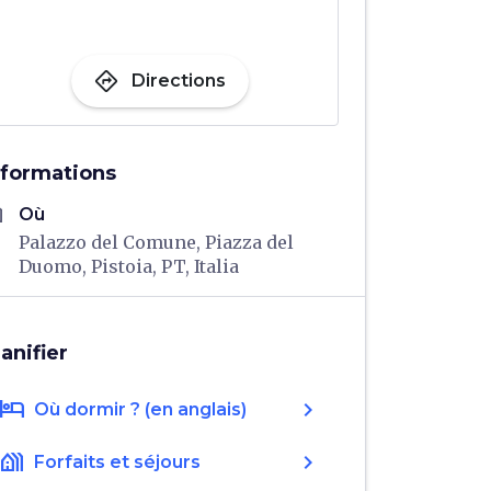
directions
Directions
nformations
me
Où
Palazzo del Comune, Piazza del
Duomo, Pistoia, PT, Italia
lanifier
hotel
chevron_right
Où dormir ? (en anglais)
holiday_village
chevron_right
Forfaits et séjours