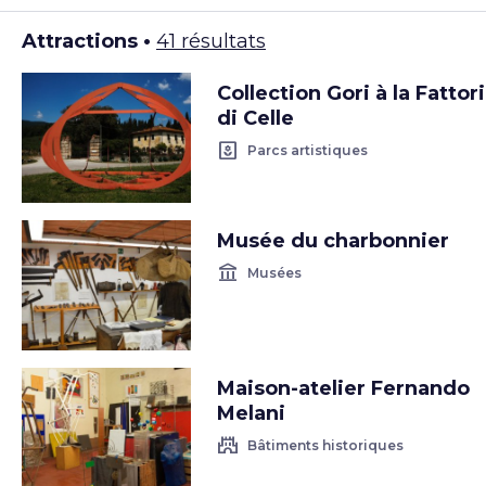
Attractions •
41 résultats
Collection Gori à la Fattor
di Celle
yard
Parcs artistiques
Musée du charbonnier
account_balance
Musées
Maison-atelier Fernando
Melani
castle
Bâtiments historiques