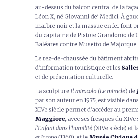
au-dessus du balcon central de la faç
Léon X, né Giovanni de' Medici. À gau
marbre noir et la massue en fer font 
du capitaine de Pistoie Grandonio de'Gh
Baléares contre Musetto de Majorque a
Le rez-de-chaussée du bâtiment abrite
d’information touristique et les
Salle
et de présentation culturelle.
La sculpture
Il miracolo (Le miracle
) de
par son auteur en 1975, est visible dans 
XIVe siècle permet d’accéder au premie
Maggiore,
avec ses fresques du XIVe 
l’Enfant dans l’humilité (
XIVe siècle) et l
et Jacopo
(1360), et le
Musée Civique d