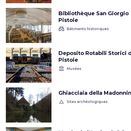
Bibliothèque San Giorgio
Pistoie
castle
Bâtiments historiques
Deposito Rotabili Storici 
Pistoie
account_balance
Musées
Ghiacciaia della Madonni
change_history
Sites archéologiques