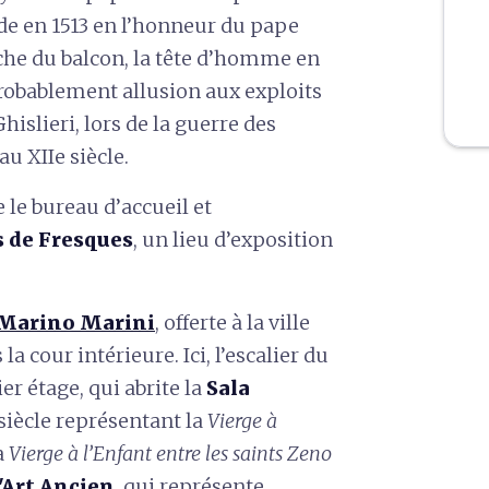
ade en 1513 en l’honneur du pape
che du balcon, la tête d’homme en
probablement allusion aux exploits
islieri, lors de la guerre des
u XIIe siècle.
 le bureau d’accueil et
s de Fresques
, un lieu d’exposition
Marino Marini
, offerte à la ville
la cour intérieure. Ici, l’escalier du
r étage, qui abrite la
Sala
siècle représentant la
Vierge à
a
Vierge à l’Enfant entre les saints Zeno
'Art Ancien
, qui représente