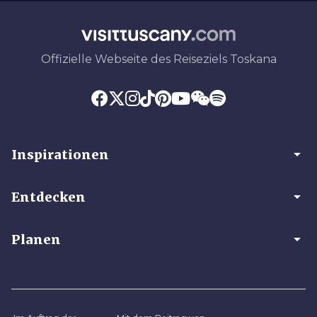
Offizielle Webseite des Reiseziels Toskana
arrow_drop_down
Inspirationen
arrow_drop_down
Entdecken
arrow_drop_down
Planen