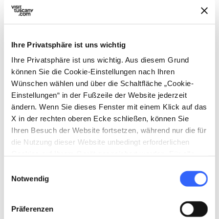
Ihre Privatsphäre ist uns wichtig
Ihre Privatsphäre ist uns wichtig. Aus diesem Grund
können Sie die Cookie-Einstellungen nach Ihren
directions
Wegbeschreibung
Wünschen wählen und über die Schaltfläche „Cookie-
Einstellungen“ in der Fußzeile der Website jederzeit
ändern. Wenn Sie dieses Fenster mit einem Klick auf das
Hinweise
X in der rechten oberen Ecke schließen, können Sie
Ihren Besuch der Website fortsetzen, während nur die für
home
Wo
die Nutzung dieser Website unbedingt erforderlichen
Massa Marittima
Cookies auf Ihrem Gerät gespeichert werden. Für alle
Via Massetana Nord, 21, 58024 Massa
anderen Arten von Cookies benötigen wir Ihre
Einwilligungsauswahl
Marittima GR, Italia
Zustimmung.
Notwendig
schedule
Wann
24. Mai und 14. August 2026
Präferenzen