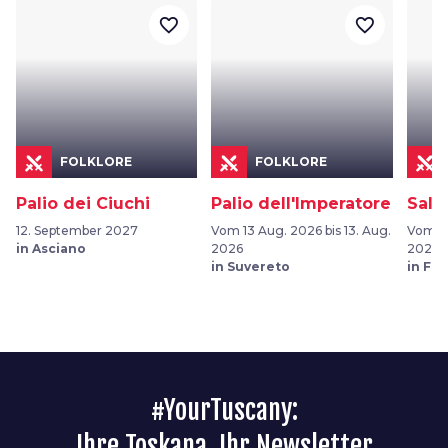
favorite_border
favorite_border
FOLKLORE
FOLKLORE
Palio dei Ciuchi
Palio dell'Imperatore
Sala
12. September 2027
Vom 13 Aug. 2026 bis 13. Aug.
Vom 05
in Asciano
2026
2026
in Suvereto
in Fu
#YourTuscany:
Ihre Toskana, Ihr Newsletter