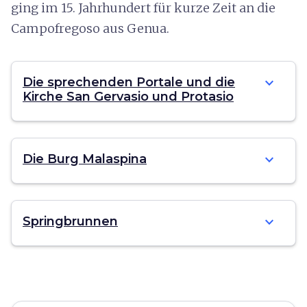
ging im 15. Jahrhundert für kurze Zeit an die
Campofregoso aus Genua.
expand_more
Die sprechenden Portale und die
Kirche San Gervasio und Protasio
expand_more
Die Burg Malaspina
expand_more
Springbrunnen