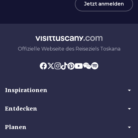
Jetzt anmelden
Offizielle Webseite des Reiseziels Toskana
arrow_drop_down
Inspirationen
arrow_drop_down
Entdecken
arrow_drop_down
Planen