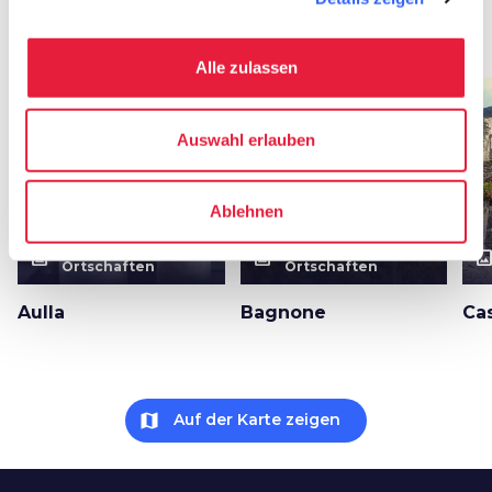
Städte und Ortschaften
Alle zulassen
favorite_border
favorite_border
Auswahl erlauben
Ablehnen
Städte und
Städte und
photo_size_select_actual
photo_size_select_actual
photo_size_select_a
Ortschaften
Ortschaften
Aulla
Bagnone
Cas
map
Auf der Karte zeigen