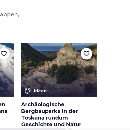
tappen,
favorite_border
favorite_border
color_lens
Ideen
en
Archäologische
ana
Bergbauparks in der
Toskana rundum
Geschichte und Natur