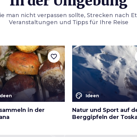
In der Umgebung
die man nicht verpassen sollte, Strecken nach E
Veranstaltungen und Tipps für Ihre Reise
favorite_border
color_lens
Ideen
Ideen
esammeln in der
Natur und Sport auf d
ana
Berggipfeln der Tosk