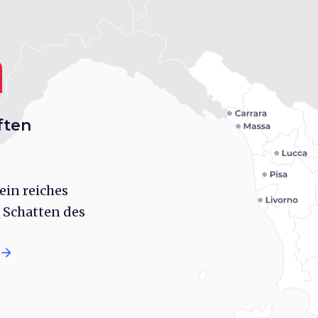
a
ften
ein reiches
 Schatten des
arrow_forward