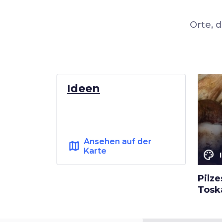
Orte, 
Ideen
Ansehen auf der
map
Karte
color_lens
Pilz
Tosk