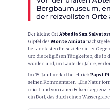
Von der uralten Abte
Bergbaumuseum, ent
der reizvollsten Ort
Der kleine Ort
Abbadia San Salvator
Gipfel des
Monte Amiata
nächstgele
bekanntesten Reiseziele dieser Gegen
um die religiösen Tätigkeiten, die in
wurden und, im Laufe der Jahre, verlor
Im 15. Jahrhundert beschrieb
Papst Piu
seinen Kommentaren: „Die Natur formt
misst und von rauen Felsen begrenzt w
ein Dorf, das durch einen Wassergrabe