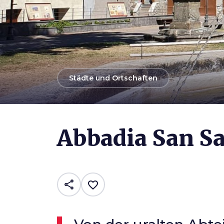
arrow_back
Städte und Ortschaften
Photo ©
Claudia D'Aliasi
Abbadia San Sa
share
favorite_border