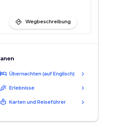
directions
Wegbeschreibung
lanen
hotel
chevron_right
Übernachten (auf Englisch)
celebration
chevron_right
Erlebnisse
local_library
chevron_right
Karten und Reiseführer