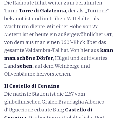
Die Radroute führt weiter zum berühmten
Turm
Torre di Galatrona
, der als „Torrione“
bekannt ist und im frühen Mittelalter als
Wachturm diente. Mit einer Höhe von 27
Metern ist er heute ein außergewöhnlicher Ort,
von dem aus man einen 360°-Blick über das
gesamte Valdambra-Tal hat. Von hier aus
kann
man schöne Dörfer
, Hügel und kultiviertes
Land
sehen
, auf dem Weinberge und
Olivenbäume hervorstechen.
Il Castello di Cennina
Die nächste Station ist die 1167 vom
ghibellinischen Grafen Brandaglia Alberico
d'Uguccione erbaute Burg
Castello di
Cennina
. Das heutige mittelalterliche Dorf