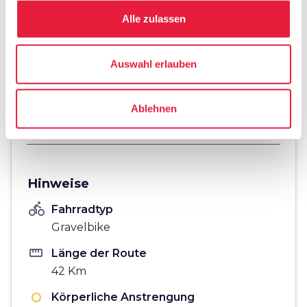
Alle zulassen
fullscreen
Auf der Karte erkunden
Auswahl erlauben
vertical_align_top
493 mt
Ablehnen
vertical_align_bottom
163 mt
Hinweise
directions_bike
Fahrradtyp
Gravelbike
straighten
Länge der Route
42 Km
Körperliche Anstrengung