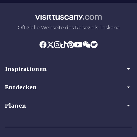
Offizielle Webseite des Reiseziels Toskana
arrow_drop_down
Inspirationen
arrow_drop_down
Entdecken
arrow_drop_down
Planen