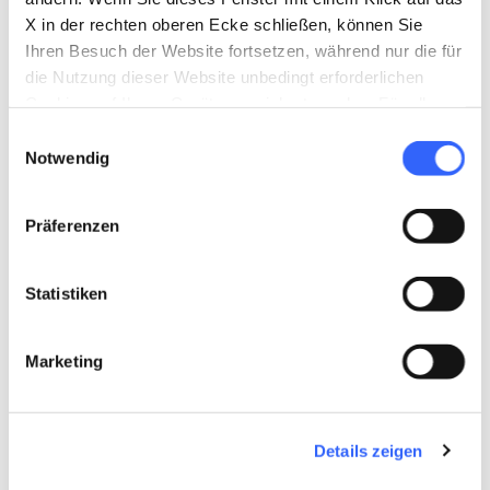
Berufung
dieses Landes lässt sich jedoch auch
X in der rechten oberen Ecke schließen, können Sie
mit einem einfachen Blick auf die mit Häusern
Ihren Besuch der Website fortsetzen, während nur die für
die Nutzung dieser Website unbedingt erforderlichen
übersäte Landschaft mit den
Cookies auf Ihrem Gerät gespeichert werden. Für alle
charakteristischen
Taubenhäusern
erkennen,
anderen Arten von Cookies benötigen wir Ihre
Einwilligungsauswahl
Strukturen, die einst zur Unterbringung von
Zustimmung.
Notwendig
Vogelzuchtbetrieben dienten.
Präferenzen
Statistiken
Marketing
Details zeigen