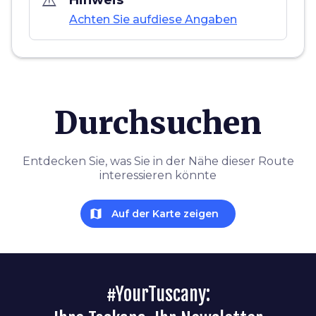
warning_amber
Hinweis
Achten Sie aufdiese Angaben
Durchsuchen
Entdecken Sie, was Sie in der Nähe dieser Route
interessieren könnte
map
Auf der Karte zeigen
#YourTuscany: