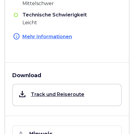
Mittelschwer
Technische Schwierigkeit
Leicht
info
Mehr Informationen
Download
save_alt
Track und Reiseroute