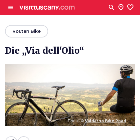
Zum Hauptinhalt
search
location_on
favorite
menu
arrow_back
Routen Bike
Die „Via dell'Olio“
Photo ©
Valdarno Bike Road