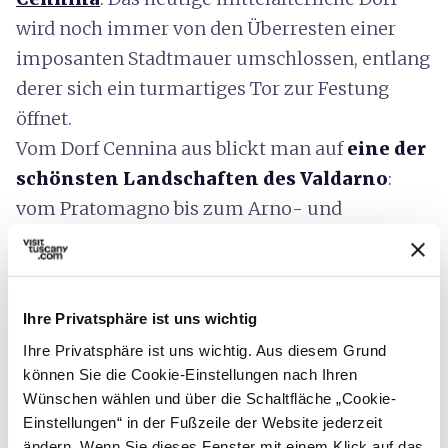
wird noch immer von den Überresten einer
imposanten Stadtmauer umschlossen, entlang
derer sich ein turmartiges Tor zur Festung
öffnet.
Vom Dorf Cennina aus blickt man auf
eine der
schönsten Landschaften des Valdarno
:
vom Pratomagno bis zum Arno- und
Ambratal, von Civitella und dem Valdichiana
bis zum
Casentino
und Verna.
Pergine Valdarno
Ihre Privatsphäre ist uns wichtig
Die Radtour kann mit einem Besuch in
Ihre Privatsphäre ist uns wichtig. Aus diesem Grund
Pergine Valdarno
enden, das fast in der Mitte
können Sie die Cookie-Einstellungen nach Ihren
Wünschen wählen und über die Schaltfläche „Cookie-
des geografischen Dreiecks der Provinzen
Einstellungen“ in der Fußzeile der Website jederzeit
Arezzo, Siena und Florenz liegt. Die
bäuerliche
ändern. Wenn Sie dieses Fenster mit einem Klick auf das