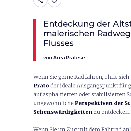
share
favorite_border
Entdeckung der Alts
malerischen Radweg
Flusses
von
Area Pratese
Wenn Sie gerne Rad fahren, ohne sich
Prato
der ideale Ausgangspunkt für g
auf asphaltierten oder stabilisierten
ungewöhnliche
Perspektiven der St
Sehenswürdigkeiten
zu entdecken.
Wenn Sie im Zug mit dem Fahrrad an