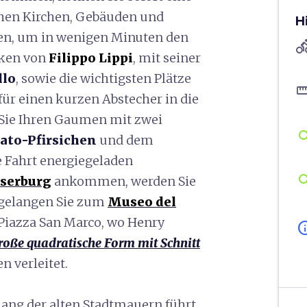
hen Kirchen, Gebäuden und
H
en, um in wenigen Minuten den
directions
sken von
Filippo Lippi
, mit seiner
llo
, sowie die wichtigsten Plätze
straigh
für einen kurzen Abstecher in die
Sie Ihren Gaumen mit zwei
ato-Pfirsichen
und dem
ie Fahrt energiegeladen
iserburg
ankommen, werden Sie
n gelangen Sie zum
Museo del
Piazza San Marco, wo Henry
in
roße quadratische Form mit Schnitt
n verleitet.
ng der alten Stadtmauern führt