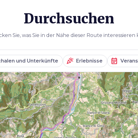
Durchsuchen
ken Sie, was Sie in der Nähe dieser Route interessieren
celebration
event_note
halen und Unterkünfte
Erlebnisse
Verans