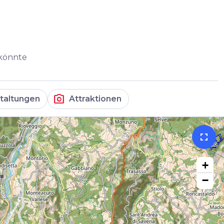
 könnte
photo_camera
taltungen
Attraktionen
fullscreen
+
−