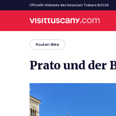
Zum Hauptinhalt
Offizielle Webseite des Reiseziels Toskana ©2026
arrow_back
Routen Bike
Prato und der 