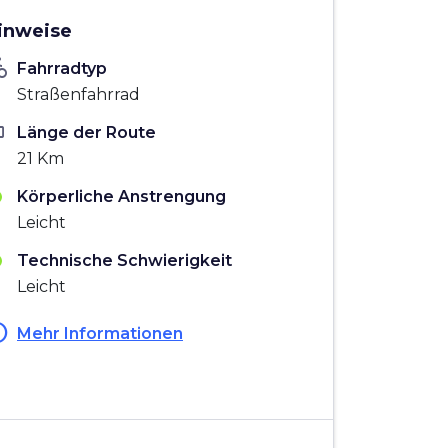
inweise
_bike
Fahrradtyp
Straßenfahrrad
ten
Länge der Route
21 Km
Körperliche Anstrengung
Leicht
Technische Schwierigkeit
Leicht
fo
Mehr Informationen