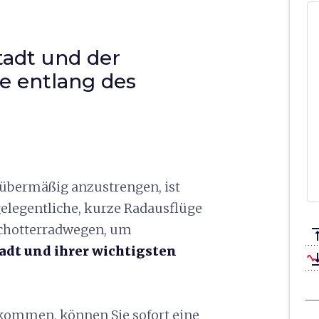
tadt und der
e entlang des
 übermäßig anzustrengen, ist
elegentliche, kurze Radausflüge
 Schotterradwegen, um
vertical_a
adt und ihrer wichtigsten
vertical_ali
kommen, können Sie sofort eine