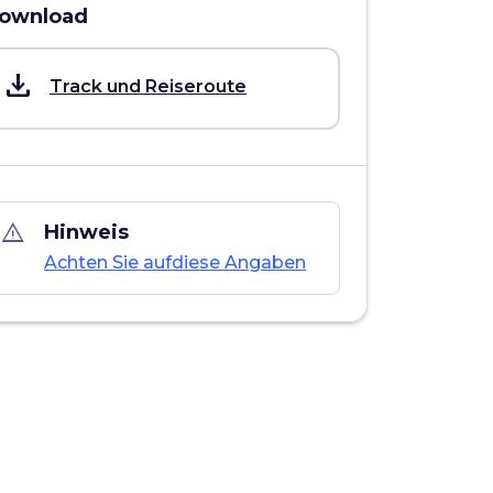
ownload
save_alt
Track und Reiseroute
warning_amber
Hinweis
Achten Sie aufdiese Angaben