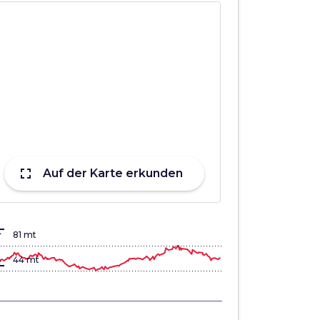
fullscreen
Auf der Karte erkunden
lign_top
81 mt
gn_bottom
44 mt