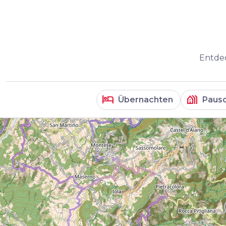
Entdec
hotel
holiday_village
Übernachten
Pausc