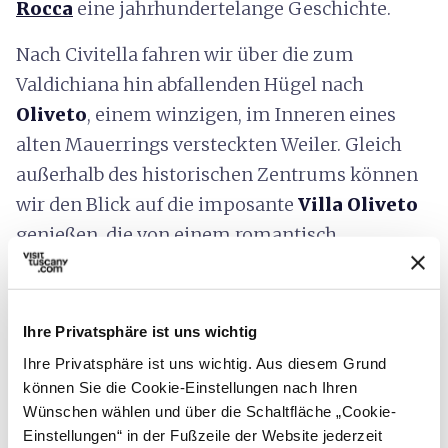
Rocca
eine jahrhundertelange Geschichte.
Nach Civitella fahren wir über die zum
Valdichiana hin abfallenden Hügel nach
Oliveto
, einem winzigen, im Inneren eines
alten Mauerrings versteckten Weiler. Gleich
außerhalb des historischen Zentrums können
wir den Blick auf die imposante
Villa Oliveto
genießen, die von einem romantisch
inspirierten Park mit bemerkenswerten
Zedern- und Steineichen-Exemplaren
umgeben ist, der sich durch einen gewundenen
Ihre Privatsphäre ist uns wichtig
Weg auszeichnet, der von der Hauptfassade zu
Ihre Privatsphäre ist uns wichtig. Aus diesem Grund
mit Olivenbäumen bepflanzten Terrassen
können Sie die Cookie-Einstellungen nach Ihren
Wünschen wählen und über die Schaltfläche „Cookie-
führt.
Einstellungen“ in der Fußzeile der Website jederzeit