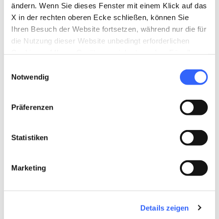
So beginnen wir, uns wieder dem
ändern. Wenn Sie dieses Fenster mit einem Klick auf das
X in der rechten oberen Ecke schließen, können Sie
Ausgangspunkt zu nähern. Wir überqueren
Ihren Besuch der Website fortsetzen, während nur die für
Albergo
und das
Umland von Spoiano
, um
die Nutzung dieser Website unbedingt erforderlichen
dann erneut die ersten Kilometer zu fahren.
Cookies auf Ihrem Gerät gespeichert werden. Für alle
Unsere ideale Rundtour endet daher in
anderen Arten von Cookies benötigen wir Ihre
Einwilligungsauswahl
Zustimmung.
Notwendig
Marciano della Chiana, am Ende einer Strecke
von rund 52 km.
Präferenzen
Statistiken
Marketing
Details zeigen