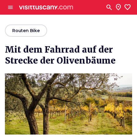
Zum Hauptinhalt
search
location_on
favorite
menu
arrow_back
Routen Bike
Mit dem Fahrrad auf der
Strecke der Olivenbäume