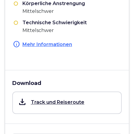
Körperliche Anstrengung
Mittelschwer
Technische Schwierigkeit
Mittelschwer
info
Mehr Informationen
Download
save_alt
Track und Reiseroute