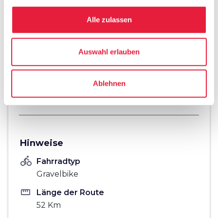
Alle zulassen
fullscreen
Auf der Karte erkunden
Auswahl erlauben
vertical_align_top
Ablehnen
525 mt
vertical_align_bottom
241 mt
Hinweise
directions_bike
Fahrradtyp
Gravelbike
straighten
Länge der Route
52 Km