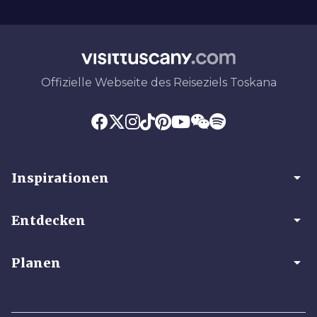
Offizielle Webseite des Reiseziels Toskana
arrow_drop_down
Inspirationen
arrow_drop_down
Entdecken
arrow_drop_down
Planen