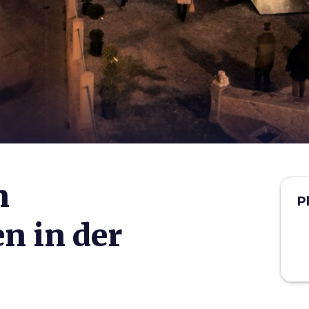
n
P
n in der