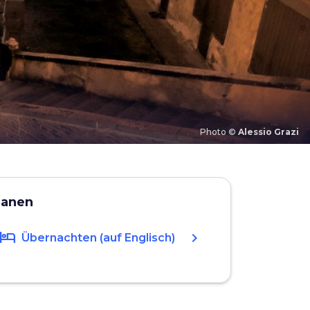
Photo ©
Alessio Grazi
lanen
hotel
chevron_right
Übernachten (auf Englisch)