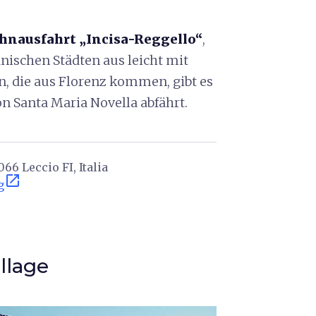
hnausfahrt „Incisa-Reggello“
,
anischen Städten aus leicht mit
n, die aus Florenz kommen, gibt es
on Santa Maria Novella abfährt.
66 Leccio FI, Italia
open_in_new
g
llage