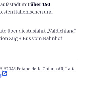
kaufsstadt mit
über 140
testen italienischen und
to über die Ausfahrt „Valdichiana“
ption Zug + Bus vom Bahnhof
 5, 52045 Foiano della Chiana AR, Italia
open_in_new
g