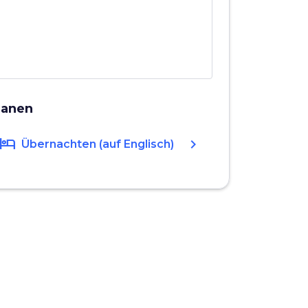
lanen
hotel
chevron_right
Übernachten (auf Englisch)