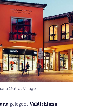
hiana Outlet Village
iana
gelegene
Valdichiana