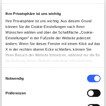
Maler Giovanni Mannozzi da Sangiovanni
gemalt wurden und
die Geschichte des
Ihre Privatsphäre ist uns wichtig
Heiligtums und der Wunder der Jungfrau
Ihre Privatsphäre ist uns wichtig. Aus diesem Grund
von Fontenuova darstellen
.
können Sie die Cookie-Einstellungen nach Ihren
Wünschen wählen und über die Schaltfläche „Cookie-
Einstellungen“ in der Fußzeile der Website jederzeit
ändern. Wenn Sie dieses Fenster mit einem Klick auf das
X in der rechten oberen Ecke schließen, können Sie
Ihren Besuch der Website fortsetzen, während nur die für
die Nutzung dieser Website unbedingt erforderlichen
Cookies auf Ihrem Gerät gespeichert werden. Für alle
anderen Arten von Cookies benötigen wir Ihre
Einwilligungsauswahl
Zustimmung.
Notwendig
Präferenzen