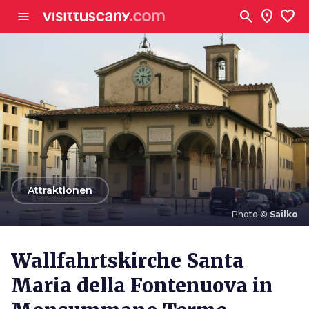
Zum Hauptinhalt
search
location_on
favorite
menu
arrow_back
Attraktionen
Photo ©
Sailko
Photo ©
Sailko
Wallfahrtskirche Santa
Maria della Fontenuova in