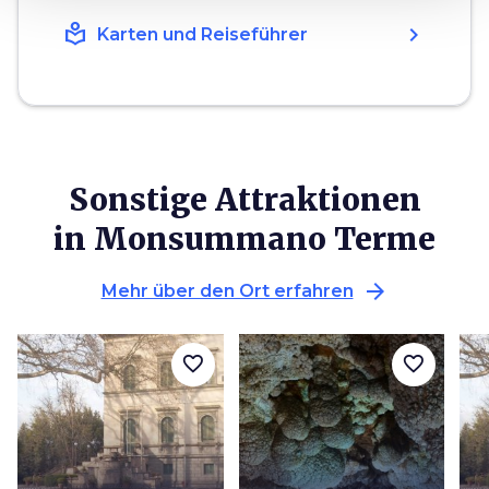
local_library
chevron_right
Karten und Reiseführer
Sonstige Attraktionen
in Monsummano Terme
arrow_forward
Mehr über den Ort erfahren
favorite_border
favorite_border