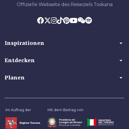
Offizielle Webseite des Reiseziels Toskana
arrow_drop_down
Inspirationen
arrow_drop_down
Entdecken
arrow_drop_down
Planen
Im Auftrag der
Mit dem Beitrag von