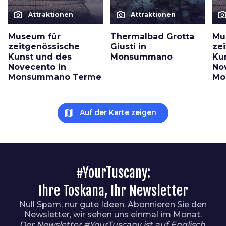
photo_camera
photo_camera
photo_cam
Attraktionen
Attraktionen
Museum für
Thermalbad Grotta
Mu
zeitgenössische
Giusti in
ze
Kunst und des
Monsummano
Ku
Novecento in
No
Monsummano Terme
Mo
map
Auf der Karte zeigen
#YourTuscany:
Ihre Toskana, Ihr Newsletter
Null Spam, nur gute Ideen. Abonnieren Sie den
Newsletter, wir sehen uns einmal im Monat.
Der Newsletter #YourTuscany ist auf Englisch.