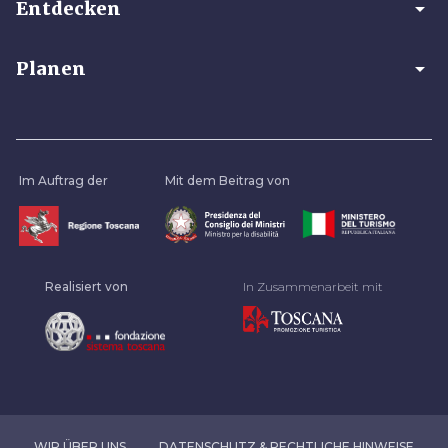
arrow_drop_down
Entdecken
arrow_drop_down
Planen
Im Auftrag der
Mit dem Beitrag von
Realisiert von
In Zusammenarbeit mit
WIR ÜBER UNS
DATENSCHUTZ & RECHTLICHE HINWEISE