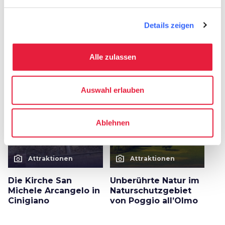
Sonstige Attraktionen
in Cinigiano
Details zeigen
arrow_forward
Mehr über den Ort erfahren
Alle zulassen
favorite_border
favorite_border
Auswahl erlauben
Ablehnen
photo_camera
photo_camera
Attraktionen
Attraktionen
Die Kirche San
Unberührte Natur im
Michele Arcangelo in
Naturschutzgebiet
Cinigiano
von Poggio all’Olmo