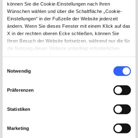
können Sie die Cookie-Einstellungen nach Ihren
Wünschen wählen und über die Schaltfläche „Cookie-
Planen
Einstellungen“ in der Fußzeile der Website jederzeit
ändern. Wenn Sie dieses Fenster mit einem Klick auf das
hotel
chevron_right
Übernachten (auf Englisch)
X in der rechten oberen Ecke schließen, können Sie
Ihren Besuch der Website fortsetzen, während nur die für
holiday_village
chevron_right
Pauschalen und Unterkünfte
die Nutzung dieser Website unbedingt erforderlichen
Cookies auf Ihrem Gerät gespeichert werden. Für alle
celebration
chevron_right
Erlebnisse
anderen Arten von Cookies benötigen wir Ihre
Einwilligungsauswahl
Zustimmung.
Notwendig
local_library
chevron_right
Karten und Reiseführer
Präferenzen
Statistiken
Marketing