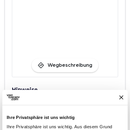
directions
Wegbeschreibung
Hinweise
home
Wo
Cinigiano
Piazza Guglielmo Marconi, 4, 58044
Ihre Privatsphäre ist uns wichtig
Cinigiano GR, Italia
Ihre Privatsphäre ist uns wichtig. Aus diesem Grund