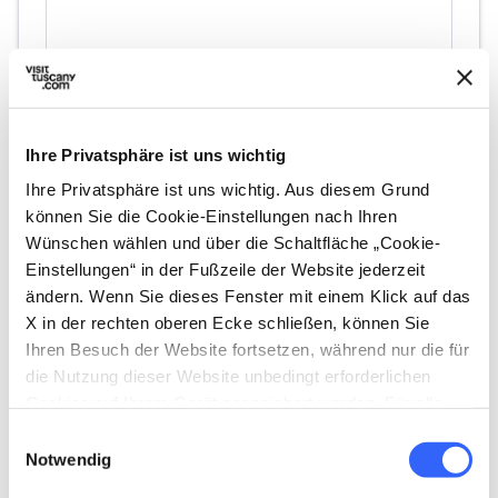
Ihre Privatsphäre ist uns wichtig
Ihre Privatsphäre ist uns wichtig. Aus diesem Grund
können Sie die Cookie-Einstellungen nach Ihren
directions
Wegbeschreibung
Wünschen wählen und über die Schaltfläche „Cookie-
Einstellungen“ in der Fußzeile der Website jederzeit
ändern. Wenn Sie dieses Fenster mit einem Klick auf das
Hinweise
X in der rechten oberen Ecke schließen, können Sie
home
Ihren Besuch der Website fortsetzen, während nur die für
Wo
die Nutzung dieser Website unbedingt erforderlichen
Fondazione Cerratelli
Cookies auf Ihrem Gerät gespeichert werden. Für alle
Via Statale 12, 56017 San Giuliano Terme
anderen Arten von Cookies benötigen wir Ihre
PI, Italia
Einwilligungsauswahl
Zustimmung.
Notwendig