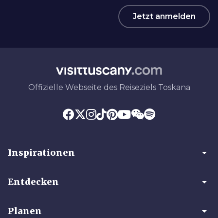
Jetzt anmelden
Offizielle Webseite des Reiseziels Toskana
arrow_drop_down
Inspirationen
arrow_drop_down
Entdecken
arrow_drop_down
Planen