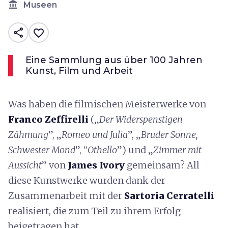
account_balance
Museen
share
favorite_border
Eine Sammlung aus über 100 Jahren
Kunst, Film und Arbeit
Was haben die filmischen Meisterwerke von
Franco Zeffirelli
(„
Der Widerspenstigen
Zähmung
”, „
Romeo und Julia
”, „
Bruder Sonne,
Schwester Mond
”, “
Othello
”) und „
Zimmer mit
Aussicht
” von
James Ivory
gemeinsam? All
diese Kunstwerke wurden dank der
Zusammenarbeit mit der
Sartoria Cerratelli
realisiert, die zum Teil zu ihrem Erfolg
beigetragen hat.