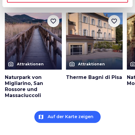
arrow_forward
Mehr über den Ort erfahren
favorite_border
favorite_border
photo_camera
photo_camera
photo_cam
Attraktionen
Attraktionen
Naturpark von
Therme Bagni di Pisa
Na
Migliarino, San
Mo
Rossore und
Massaciuccoli
map
Auf der Karte zeigen