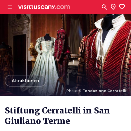
Zum Hauptinhalt
search
location_on
favorite
menu
arrow_back
Attraktionen
Photo ©
Fondazione Cerratelli
Photo ©
Fondazione Cerratelli
Stiftung Cerratelli in San
Giuliano Terme