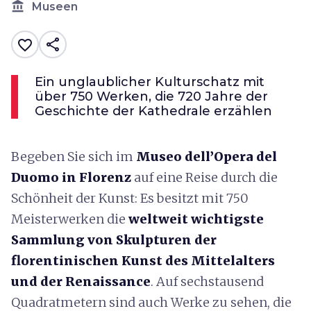
account_balance
Museen
share
favorite_border
Ein unglaublicher Kulturschatz mit
über 750 Werken, die 720 Jahre der
Geschichte der Kathedrale erzählen
Begeben Sie sich im
Museo dell’Opera del
Duomo in Florenz
auf eine Reise durch die
Schönheit der Kunst: Es besitzt
mit 750
Meisterwerken die
weltweit wichtigste
Sammlung von Skulpturen der
florentinischen Kunst des Mittelalters
und der Renaissance
. Auf sechstausend
Quadratmetern sind auch Werke zu sehen, die