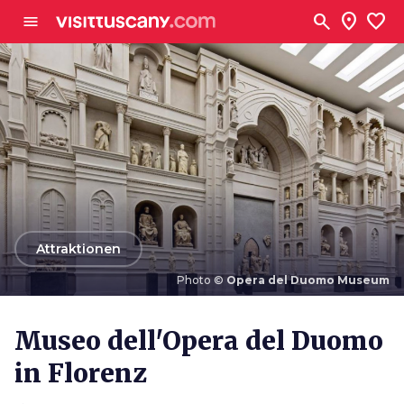
Zum Hauptinhalt
search
location_on
favorite
menu
arrow_back
Attraktionen
Photo ©
Opera del Duomo Museum
Photo ©
Opera del Duomo Museum
Museo dell'Opera del Duomo
in Florenz