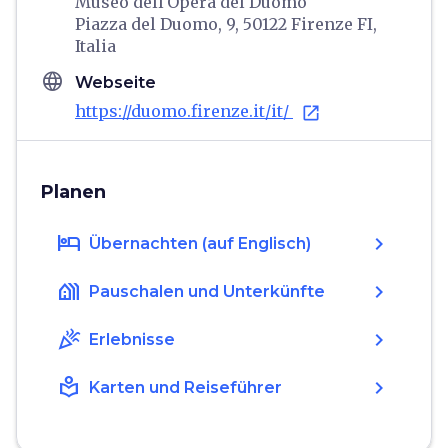
Museo dell'Opera del Duomo
Piazza del Duomo, 9, 50122 Firenze FI,
Italia
language
Webseite
https://duomo.firenze.it/it/
open_in_new
Planen
hotel
chevron_right
Übernachten (auf Englisch)
holiday_village
chevron_right
Pauschalen und Unterkünfte
celebration
chevron_right
Erlebnisse
local_library
chevron_right
Karten und Reiseführer