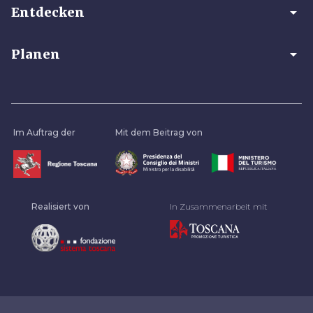
arrow_drop_down
Entdecken
arrow_drop_down
Planen
Im Auftrag der
Mit dem Beitrag von
Realisiert von
In Zusammenarbeit mit