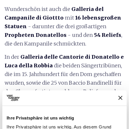
Wunderschön ist auch die
Galleria del
Campanile di Giottto
mit
16 lebensgroßen
Statuen
- darunter die drei großartigen
Propheten Donatellos
- und den
54 Reliefs
,
die den Kampanile schmückten.
In der
Galleria delle Cantorie di Donatello e
Luca della Robbia
die beiden Sängertribünen,
die im 15. Jahrhundert für den Dom geschaffen
wurden, sowie die 25 von Baccio Bandinelli für
den Chor gefertigten goldenen Reliefs zu sehen
sind.
Der Saal, der als
Galleria della Cupola
(Galerie
Ihre Privatsphäre ist uns wichtig
der Kuppel) bekannt ist, ist dem Werk
Ihre Privatsphäre ist uns wichtig. Aus diesem Grund