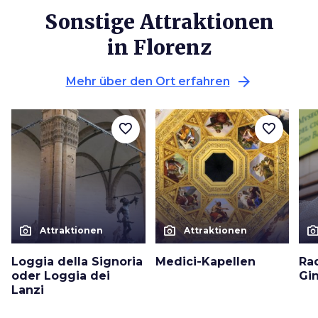
Sonstige Attraktionen
in Florenz
arrow_forward
Mehr über den Ort erfahren
favorite_border
favorite_border
photo_camera
photo_camera
photo_cam
Attraktionen
Attraktionen
Loggia della Signoria
Medici-Kapellen
Ra
oder Loggia dei
Gin
Lanzi