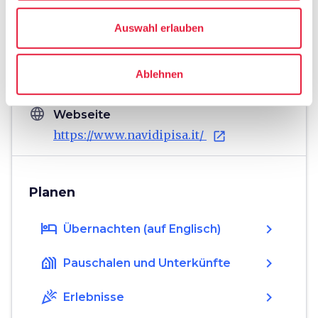
Hinweise
Auswahl erlauben
home
Wo
Arsenali Medicei
Arsenali Medicei Pisa, Lungarno Ranieri
Ablehnen
Simonelli, Pisa, PI, Italia
language
Webseite
https://www.navidipisa.it/
open_in_new
Planen
hotel
chevron_right
Übernachten (auf Englisch)
holiday_village
chevron_right
Pauschalen und Unterkünfte
celebration
chevron_right
Erlebnisse