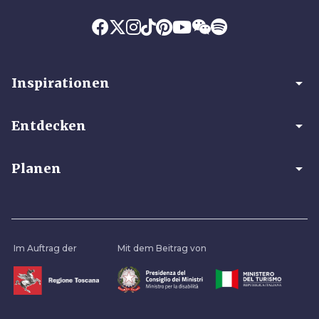
arrow_drop_down
Inspirationen
arrow_drop_down
Entdecken
arrow_drop_down
Planen
Im Auftrag der
Mit dem Beitrag von