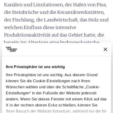
Kanälen und Limitationen, der Hafen von Pisa,
die Steinbrüche und die Keramikwerkstätten,
der Fischfang, die Landwirtschaft, das Holz und
welchen Einfluss diese intensive
Produktionsaktivität auf das Gebiet hatte, die
bereits im Altertum eine hydrogeologische
Störung verursachte. Darüber hinaus widmet
sich ein Abschnitt dem
Leben an Bord, das
sicher nicht komfortabel war
. Zahlreiche
Ihre Privatsphäre ist uns wichtig
Gegenstände geben einen Einblick in
Ihre Privatsphäre ist uns wichtig. Aus diesem Grund
das
Leben der Seefahrer
: Kleidung, Gepäck,
können Sie die Cookie-Einstellungen nach Ihren
Wünschen wählen und über die Schaltfläche „Cookie-
Beleuchtung, wie man kochte und aß, Kulte
Einstellungen“ in der Fußzeile der Website jederzeit
und Aberglaube sowie Spiele, um sich die Zeit
ändern. Wenn Sie dieses Fenster mit einem Klick auf das
während der langen Überfahrten zu vertreiben.
X in der rechten oberen Ecke schließen, können Sie
Ihren Besuch der Website fortsetzen, während nur die für