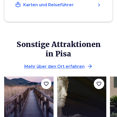
local_library
chevron_right
Karten und Reiseführer
Sonstige Attraktionen
in Pisa
arrow_forward
Mehr über den Ort erfahren
favorite_border
favorite_border