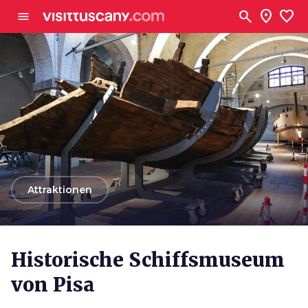
Zum Hauptinhalt
search
location_on
favorite
menu
arrow_back
Attraktionen
Historische Schiffsmuseum
von Pisa