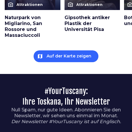
photo_camera
photo_camera
photo_cam
Attraktionen
Attraktionen
Naturpark von
Gipsothek antiker
Bo
Migliarino, San
Plastik der
un
Rossore und
Universität Pisa
Massaciuccoli
map
Auf der Karte zeigen
#YourTuscany:
Ihre Toskana, Ihr Newsletter
Null Spam, nur gute Ideen. Abonnieren Sie den
Newsletter, wir sehen uns einmal im Monat.
Der Newsletter #YourTuscany ist auf Englisch.