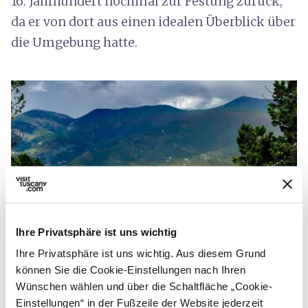
16. Jahrhundert nochmal zur Festung zurück,
da er von dort aus einen idealen Überblick über
die Umgebung hatte.
Ihre Privatsphäre ist uns wichtig
Ihre Privatsphäre ist uns wichtig. Aus diesem Grund
Rocca della Verruca - Credit:
Rocca della Verruca di
können Sie die Cookie-Einstellungen nach Ihren
Calci
Wünschen wählen und über die Schaltfläche „Cookie-
Einstellungen“ in der Fußzeile der Website jederzeit