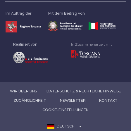
Im Auftrag der
Mit dem Beitrag von
Realisiert von
In Zusammenarbeit mit
WIR ÜBER UNS
DATENSCHUTZ & RECHTLICHE HINWEISE
ZUGÄNGLICHKEIT
NEWSLETTER
KONTAKT
COOKIE-EINSTELLUNGEN
arrow_drop_down
DEUTSCH