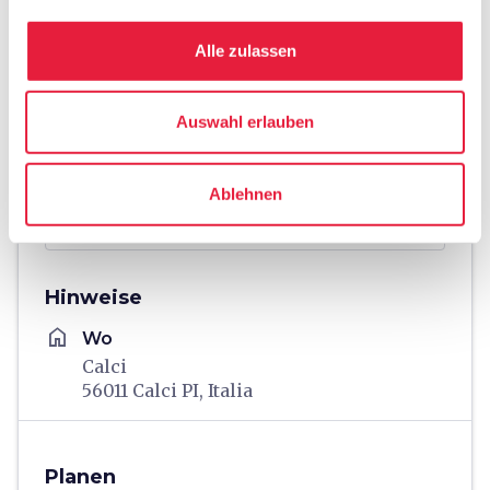
Alle zulassen
Auswahl erlauben
Ablehnen
directions
Wegbeschreibung
Hinweise
home
Wo
Calci
56011 Calci PI, Italia
Planen