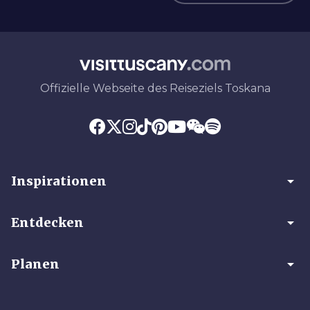
Offizielle Webseite des Reiseziels Toskana
arrow_drop_down
Inspirationen
arrow_drop_down
Entdecken
arrow_drop_down
Planen