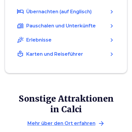
hotel
chevron_right
Übernachten (auf Englisch)
holiday_village
chevron_right
Pauschalen und Unterkünfte
celebration
chevron_right
Erlebnisse
local_library
chevron_right
Karten und Reiseführer
Sonstige Attraktionen
in Calci
arrow_forward
Mehr über den Ort erfahren