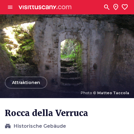
Zum Hauptinhalt
search
location_on
favorite
menu
arrow_back
Attraktionen
Photo ©
Matteo Taccola
Photo ©
Matteo Taccola
Rocca della Verruca
castle
Historische Gebäude