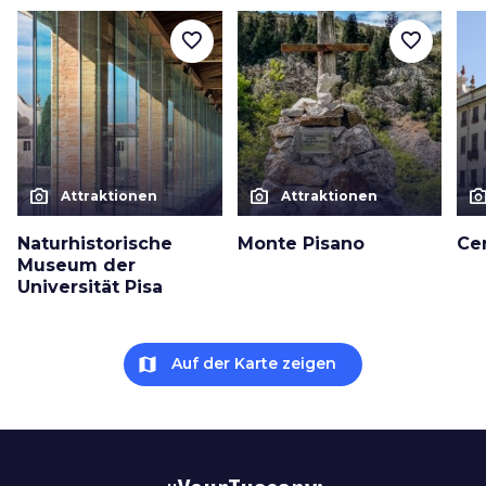
favorite_border
favorite_border
photo_camera
photo_camera
photo_cam
Attraktionen
Attraktionen
Naturhistorische
Monte Pisano
Ce
Museum der
Universität Pisa
map
Auf der Karte zeigen