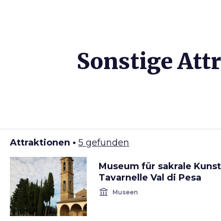
Sonstige Att
Attraktionen •
5 gefunden
Museum für sakrale Kunst
Tavarnelle Val di Pesa
account_balance
Museen