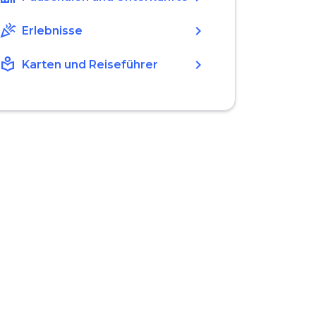
celebration
chevron_right
Erlebnisse
local_library
chevron_right
Karten und Reiseführer