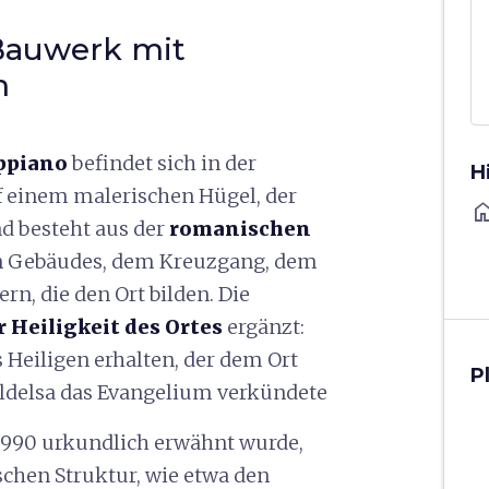
 Bauwerk mit
m
ppiano
befindet sich in der
H
 einem malerischen Hügel, der
ho
d besteht aus der
romanischen
n Gebäudes, dem Kreuzgang, dem
n, die den Ort bilden. Die
r Heiligkeit des Ortes
ergänzt:
s Heiligen erhalten, der dem Ort
P
ldelsa das Evangelium verkündete
ts 990 urkundlich erwähnt wurde,
chen Struktur, wie etwa den