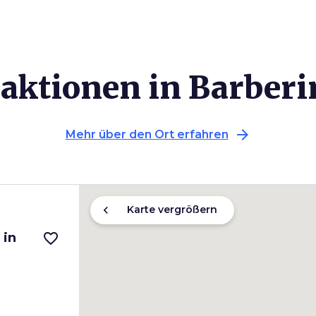
raktionen in Barberi
arrow_forward
Mehr über den Ort erfahren
chevron_left
Karte vergrößern
 in
favorite_border