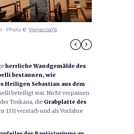
no - Photo ©
Vignaccia76
Der Märtyrerto
Vignaccia76
chevron_left
chevron_right
ge
herrliche Wandgemälde des
pelli bestaunen, wie
es Heiligen Sebastian aus dem
lli beteiligt war. Nicht verpassen
 der Toskana, die
Grabplatte des
hr 1331 verstarb und als Vorfahre
tzpfeiler des Baptisteriums zu