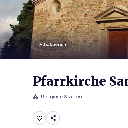
arrow_back
Attraktionen
Photo ©
Mattis
Pfarrkirche Sa
church
Religiöse Stätten
share
favorite_border