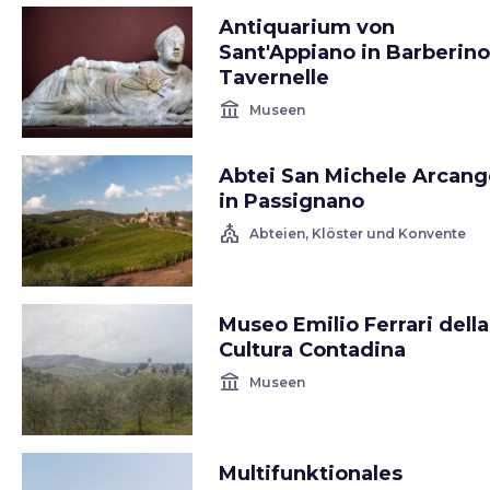
Antiquarium von
Sant'Appiano in Barberino
Tavernelle
account_balance
Museen
Abtei San Michele Arcang
in Passignano
church
Abteien, Klöster und Konvente
Museo Emilio Ferrari della
Cultura Contadina
account_balance
Museen
Multifunktionales