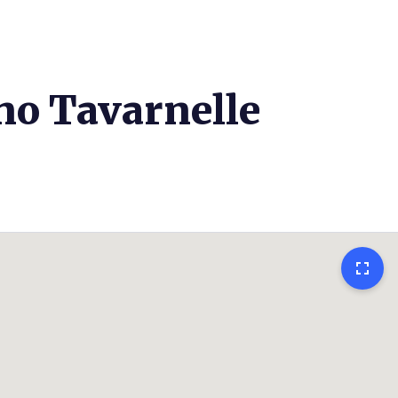
no Tavarnelle
fullscreen