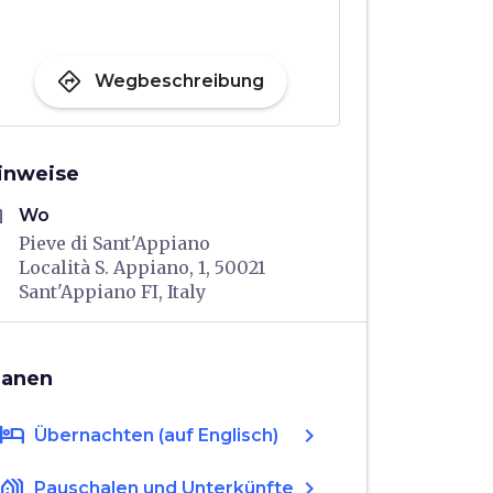
directions
Wegbeschreibung
inweise
me
Wo
Pieve di Sant'Appiano
Località S. Appiano, 1, 50021
Sant'Appiano FI, Italy
lanen
hotel
chevron_right
Übernachten (auf Englisch)
holiday_village
chevron_right
Pauschalen und Unterkünfte