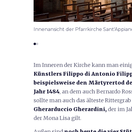
©
Innenansicht der Pfarrkirche Sant'Appia
Im Inneren der Kirche kann man eini
Künstlers Filippo di Antonio Filip
beispielsweise den Märtyrertod d
Jahr 1484
, an dem auch Bernardo Rosse
sollte man auch das älteste Rittergrab
Gherarduccio Gherardini,
der im Ja
der Mona Lisa gilt.
Außen sind
noch heute die vier Stü