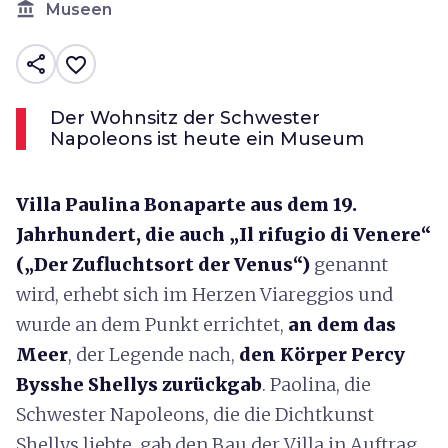
account_balance
Museen
share
favorite_border
Der Wohnsitz der Schwester
Napoleons ist heute ein Museum
Villa Paulina Bonaparte aus dem 19.
Jahrhundert, die auch „Il rifugio di Venere“
(„Der Zufluchtsort der Venus“)
genannt
wird, erhebt sich im Herzen Viareggios und
wurde an dem Punkt errichtet,
an dem das
Meer
, der Legende nach,
den Körper Percy
Bysshe Shellys zurückgab
. Paolina, die
Schwester Napoleons, die die Dichtkunst
Shellys liebte, gab den Bau der Villa in Auftrag