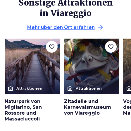
Sonstige Attraktionen
in Viareggio
arrow_forward
Mehr über den Ort erfahren
favorite_border
favorite_border
photo_camera
photo_camera
photo_cam
Attraktionen
Attraktionen
Naturpark von
Zitadelle und
Vo
Migliarino, San
Karnevalsmuseum
der
Rossore und
von Viareggio
Ma
Massaciuccoli