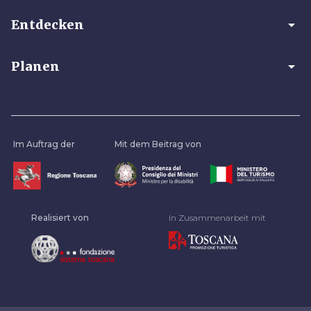
arrow_drop_down
Entdecken
arrow_drop_down
Planen
Im Auftrag der
Mit dem Beitrag von
Realisiert von
In Zusammenarbeit mit