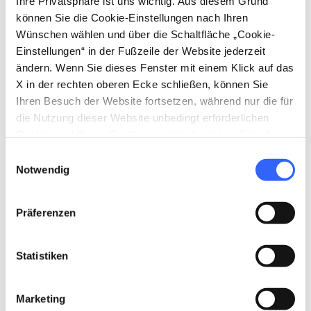
Ihre Privatsphäre ist uns wichtig. Aus diesem Grund
können Sie die Cookie-Einstellungen nach Ihren
Wünschen wählen und über die Schaltfläche „Cookie-
Einstellungen“ in der Fußzeile der Website jederzeit
ändern. Wenn Sie dieses Fenster mit einem Klick auf das
X in der rechten oberen Ecke schließen, können Sie
Ihren Besuch der Website fortsetzen, während nur die für
die Nutzung dieser Website unbedingt erforderlichen
Cookies auf Ihrem Gerät gespeichert werden. Für alle
anderen Arten von Cookies benötigen wir Ihre
Einwilligungsauswahl
Zustimmung.
Notwendig
directions
Wegbeschreibung
Präferenzen
Statistiken
Hinweise
home
Wo
Marketing
Villa Paolina