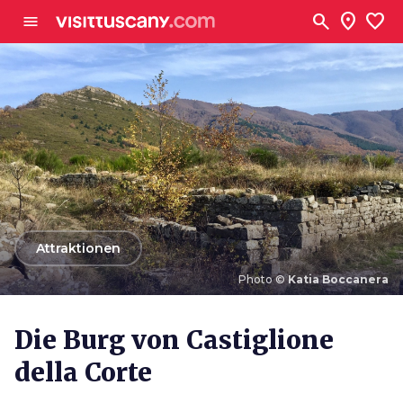
Zum Hauptinhalt
search
location_on
favorite
menu
arrow_back
Attraktionen
Photo ©
Katia Boccanera
Photo ©
Katia Boccanera
Die Burg von Castiglione
della Corte