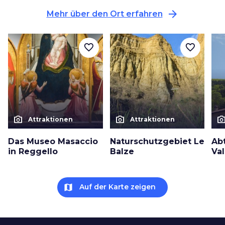
arrow_forward
Mehr über den Ort erfahren
favorite_border
favorite_border
photo_camera
photo_camera
photo_cam
Attraktionen
Attraktionen
Das Museo Masaccio
Naturschutzgebiet Le
Ab
in Reggello
Balze
Va
map
Auf der Karte zeigen