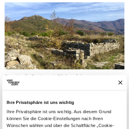
Poggio alla Regina mit Blick auf den Monte Acuto -
Photo © Katia Boccanera
chevron_left
chevron_right
Ihre Privatsphäre ist uns wichtig
Ihre Privatsphäre ist uns wichtig. Aus diesem Grund
können Sie die Cookie-Einstellungen nach Ihren
Wünschen wählen und über die Schaltfläche „Cookie-