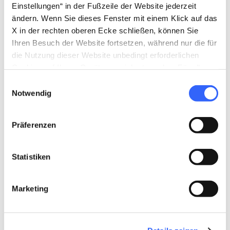
Einstellungen“ in der Fußzeile der Website jederzeit
ändern. Wenn Sie dieses Fenster mit einem Klick auf das
X in der rechten oberen Ecke schließen, können Sie
Ihren Besuch der Website fortsetzen, während nur die für
die Nutzung dieser Website unbedingt erforderlichen
Cookies auf Ihrem Gerät gespeichert werden. Für alle
anderen Arten von Cookies benötigen wir Ihre
Einwilligungsauswahl
Zustimmung.
Notwendig
directions
Wegbeschreibung
Präferenzen
Hinweise
Statistiken
home
Wo
Marketing
Reggello
Unnamed Road, 52026, 52026 Reggello
AR, Italia