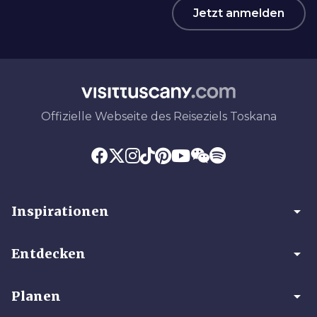
Jetzt anmelden
Offizielle Webseite des Reiseziels Toskana
arrow_drop_down
Inspirationen
arrow_drop_down
Entdecken
arrow_drop_down
Planen