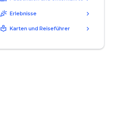
celebration
chevron_right
Erlebnisse
local_library
chevron_right
Karten und Reiseführer