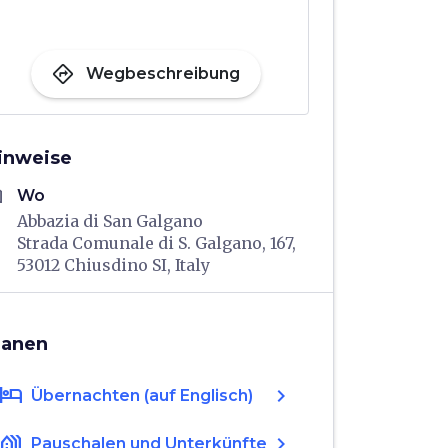
directions
Wegbeschreibung
inweise
me
Wo
Abbazia di San Galgano
Strada Comunale di S. Galgano, 167,
53012 Chiusdino SI, Italy
lanen
hotel
chevron_right
Übernachten (auf Englisch)
holiday_village
chevron_right
Pauschalen und Unterkünfte