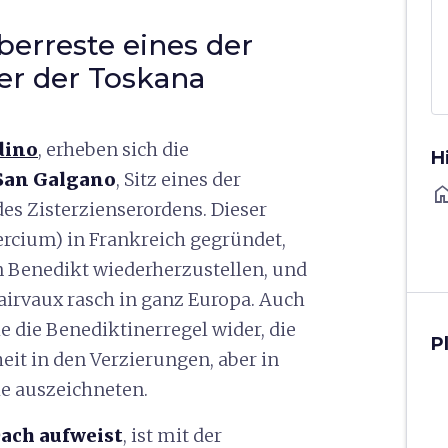
berreste eines der
er der Toskana
dino
, erheben sich die
H
 San Galgano
, Sitz eines der
ho
es Zisterzienserordens. Dieser
tercium) in Frankreich gegründet,
en Benedikt wiederherzustellen, und
airvaux rasch in ganz Europa. Auch
e die Benediktinerregel wider, die
P
eit in den Verzierungen, aber in
e auszeichneten.
ach aufweist
, ist mit der