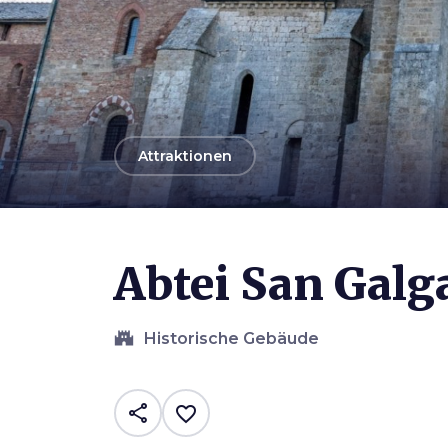
arrow_back
Attraktionen
Photo ©
Sunset - Ramiro Castro Xiques
Abtei San Galg
castle
Historische Gebäude
share
favorite_border