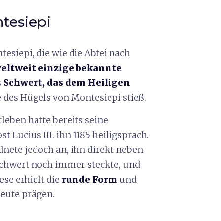
ntesiepi
esiepi, die wie die Abtei nach
eltweit einzige bekannte
s
Schwert, das dem Heiligen
tze des Hügels von Montesiepi stieß.
rleben hatte bereits seine
t Lucius III. ihn 1185 heiligsprach.
dnete jedoch an, ihn direkt neben
Schwert noch immer steckte, und
ese erhielt die
runde Form
und
heute prägen.