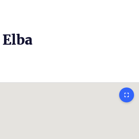
 Elba
fullscreen