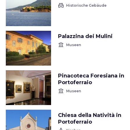
castle
Historische Gebäude
Palazzina dei Mulini
account_balance
Museen
Pinacoteca Foresiana in
Portoferraio
account_balance
Museen
Chiesa della Natività in
Portoferraio