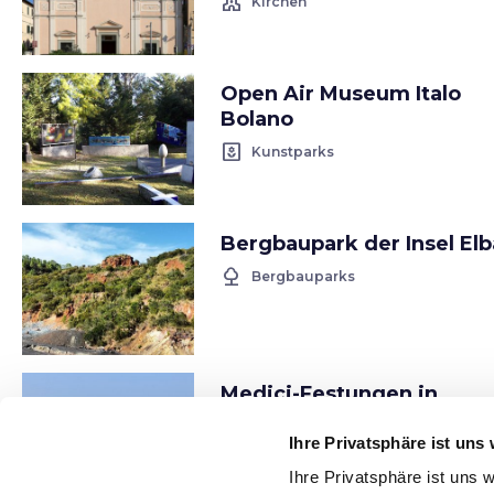
church
Kirchen
Open Air Museum Italo
Bolano
yard
Kunstparks
Bergbaupark der Insel Elb
nature
Bergbauparks
Medici-Festungen in
Portoferraio
Ihre Privatsphäre ist uns 
castle
Historische Gebäude
Ihre Privatsphäre ist uns