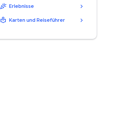
celebration
chevron_right
Erlebnisse
local_library
chevron_right
Karten und Reiseführer