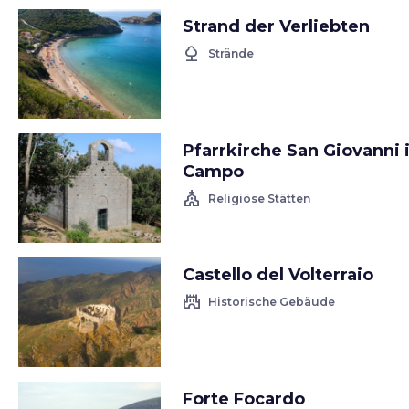
Strand der Verliebten
nature
Strände
Pfarrkirche San Giovanni 
Campo
church
Religiöse Stätten
Castello del Volterraio
castle
Historische Gebäude
Forte Focardo