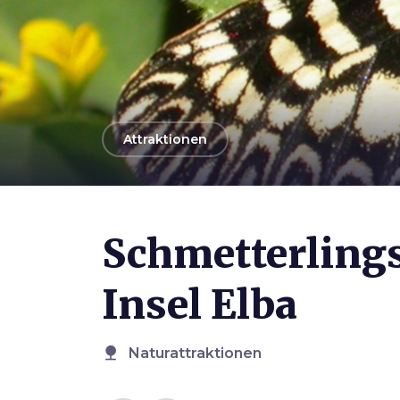
arrow_back
Attraktionen
Photo ©
Santuario delle Farfalle
Schmetterlings
Insel Elba
nature
Naturattraktionen