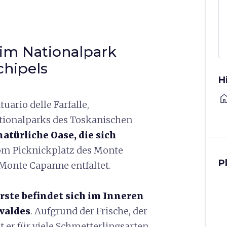
 im Nationalpark
chipels
H
ho
tuario delle Farfalle,
tionalparks des Toskanischen
natürliche Oase, die sich
m Picknickplatz des Monte
P
 Monte Capanne entfaltet.
erste befindet sich im Inneren
waldes
. Aufgrund der Frische, der
t er für viele Schmetterlingsarten