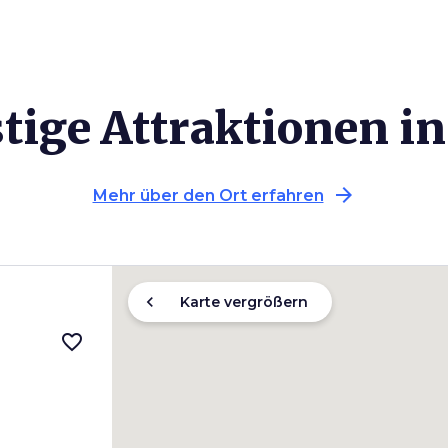
tige Attraktionen in
arrow_forward
Mehr über den Ort erfahren
chevron_left
Karte vergrößern
favorite_border