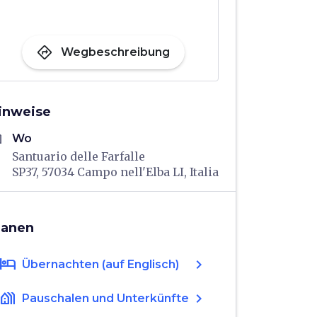
directions
Wegbeschreibung
inweise
me
Wo
Santuario delle Farfalle
SP37, 57034 Campo nell'Elba LI, Italia
lanen
hotel
chevron_right
Übernachten (auf Englisch)
holiday_village
chevron_right
Pauschalen und Unterkünfte