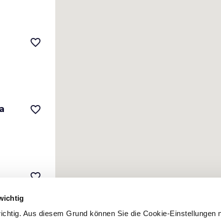
favorite_border
a
favorite_border
favorite_border
wichtig
 wichtig. Aus diesem Grund können Sie die Cookie-Einstellungen 