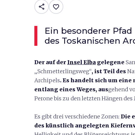
share
favorite_border
Ein besonderer Pfad
des Toskanischen Ar
Der auf der
Insel Elba
gelegene
San
„Schmetterlingsweg“
, ist Teil des
Na
Archipels
. Es handelt sich um eine 
entlang eines Weges, aus
gehend vo
Perone bis zu den letzten Hängen des
Es gibt drei verschiedene Zonen:
Die 
des künstlich angelegten Kiefern
Helligkeit und des Blütenreichtums is