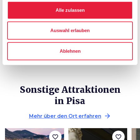
di Fisica
Alle zulassen
In sozialen Medien verfolgen
Auswahl erlauben
Ablehnen
Sonstige Attraktionen
in Pisa
arrow_forward
Mehr über den Ort erfahren
favorite_border
favorite_border