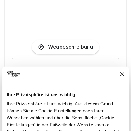
directions
Wegbeschreibung
Hinweise
home
Wo
Museo degli Strumenti di Fisica
Ihre Privatsphäre ist uns wichtig
Area Vecchi Macelli - Via Bonanno
Pisano 2/B / Via Nicola Pisano 25 (Largo
Ihre Privatsphäre ist uns wichtig. Aus diesem Grund
Padre Renzo Spadoni), Pisa, PI, Italia
können Sie die Cookie-Einstellungen nach Ihren
Wünschen wählen und über die Schaltfläche „Cookie-
language
Webseite
Einstellungen“ in der Fußzeile der Website jederzeit
https://www.msf.sma.unipi.it/
open_in_new