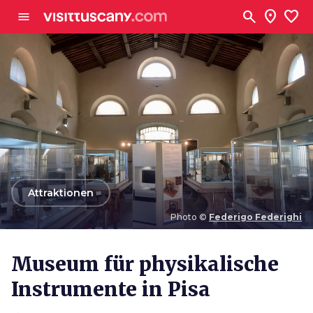
Zum Hauptinhalt
search
location_on
favorite
menu
arrow_back
Attraktionen
Photo ©
Federigo Federighi
Photo ©
Federigo Federighi
Museum für physikalische
Instrumente in Pisa