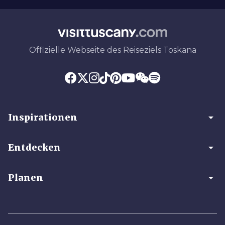
Offizielle Webseite des Reiseziels Toskana
arrow_drop_down
Inspirationen
arrow_drop_down
Entdecken
arrow_drop_down
Planen