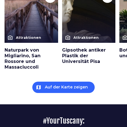
photo_camera
photo_camera
photo_cam
Attraktionen
Attraktionen
Naturpark von
Gipsothek antiker
Bo
Migliarino, San
Plastik der
un
Rossore und
Universität Pisa
Massaciuccoli
map
Auf der Karte zeigen
#YourTuscany: