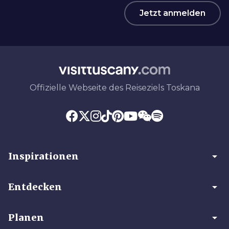
Jetzt anmelden
Offizielle Webseite des Reiseziels Toskana
arrow_drop_down
Inspirationen
arrow_drop_down
Entdecken
arrow_drop_down
Planen