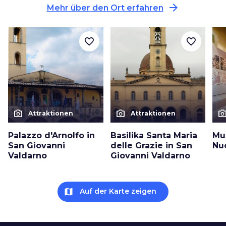
arrow_forward
Mehr über den Ort erfahren
favorite_border
favorite_border
photo_camera
photo_camera
photo_cam
Attraktionen
Attraktionen
Palazzo d'Arnolfo in
Basilika Santa Maria
Mu
San Giovanni
delle Grazie in San
Nu
Valdarno
Giovanni Valdarno
map
Auf der Karte zeigen