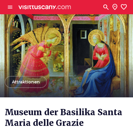
Zum Hauptinhalt
search
location_on
favorite
menu
arrow_back
Attraktionen
Museum der Basilika Santa
Maria delle Grazie