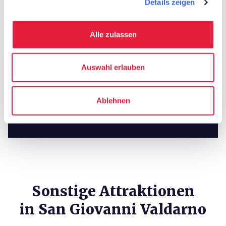
Details zeigen
Alle zulassen
Museo Basilica SGV
Auswahl erlauben
In sozialen Medien verfolgen
Ablehnen
Sonstige Attraktionen
in San Giovanni Valdarno