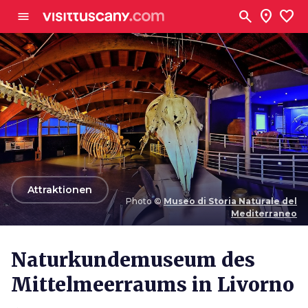
Zum Hauptinhalt
search
location_on
favorite
menu
arrow_back
Attraktionen
Photo ©
Museo di Storia Naturale del
Mediterraneo
Photo ©
Museo di Storia Naturale del Mediterraneo
Naturkundemuseum des
Mittelmeerraums in Livorno