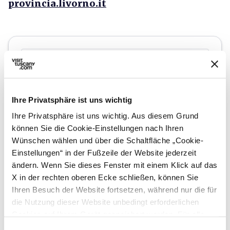
provincia.livorno.it
Ihre Privatsphäre ist uns wichtig
Ihre Privatsphäre ist uns wichtig. Aus diesem Grund
können Sie die Cookie-Einstellungen nach Ihren
Wünschen wählen und über die Schaltfläche „Cookie-
Einstellungen“ in der Fußzeile der Website jederzeit
ändern. Wenn Sie dieses Fenster mit einem Klick auf das
directions
Wegbeschreibung
X in der rechten oberen Ecke schließen, können Sie
Ihren Besuch der Website fortsetzen, während nur die für
die Nutzung dieser Website unbedingt erforderlichen
Cookies auf Ihrem Gerät gespeichert werden. Für alle
Hinweise
anderen Arten von Cookies benötigen wir Ihre
Einwilligungsauswahl