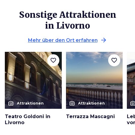
Sonstige Attraktionen
in Livorno
arrow_forward
Mehr über den Ort erfahren
favorite_border
favorite_border
photo_camera
photo_camera
photo_cam
Attraktionen
Attraktionen
Teatro Goldoni in
Terrazza Mascagni
Le
Livorno
vo