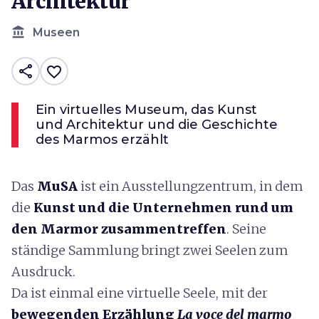
Architektur
account_balance
Museen
share
favorite_border
Ein virtuelles Museum, das Kunst
und Architektur und die Geschichte
des Marmos erzählt
Das
MuSA
ist ein Ausstellungzentrum, in dem
die
Kunst und die Unternehmen rund um
den Marmor zusammentreffen
. Seine
ständige Sammlung bringt zwei Seelen zum
Ausdruck.
Da ist einmal eine virtuelle Seele, mit der
bewegenden Erzählung
La voce del marmo