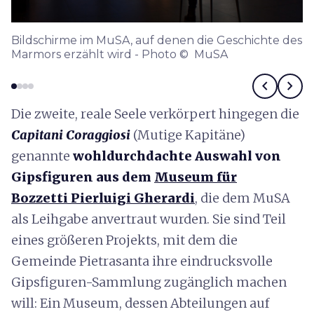
Bildschirme im MuSA, auf denen die Geschichte des
Marmors erzählt wird - Photo © MuSA
chevron_left
chevron_right
Die zweite, reale Seele verkörpert hingegen die
Capitani Coraggiosi
(Mutige Kapitäne)
genannte
wohldurchdachte Auswahl von
Gipsfiguren aus dem
Museum für
Bozzetti
Pierluigi Gherardi
, die dem MuSA
als Leihgabe anvertraut wurden. Sie sind Teil
eines größeren Projekts, mit dem die
Gemeinde Pietrasanta ihre eindrucksvolle
Gipsfiguren-Sammlung zugänglich machen
will: Ein Museum, dessen Abteilungen auf