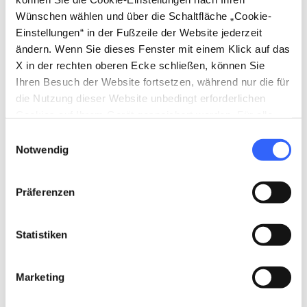
Wünschen wählen und über die Schaltfläche „Cookie-
Einstellungen“ in der Fußzeile der Website jederzeit
ändern. Wenn Sie dieses Fenster mit einem Klick auf das
X in der rechten oberen Ecke schließen, können Sie
Ihren Besuch der Website fortsetzen, während nur die für
die Nutzung dieser Website unbedingt erforderlichen
Cookies auf Ihrem Gerät gespeichert werden. Für alle
anderen Arten von Cookies benötigen wir Ihre
Einwilligungsauswahl
Zustimmung.
Notwendig
directions
Wegbeschreibung
Präferenzen
Statistiken
Hinweise
home
Wo
Marketing
Museo Virtuale della Scultura e