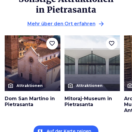
in Pietrasanta
arrow_forward
Mehr über den Ort erfahren
favorite_border
favorite_border
photo_camera
photo_camera
photo_cam
Attraktionen
Attraktionen
Dom San Martino in
Mitoraj-Museum in
Ar
Pietrasanta
Pietrasanta
Mu
An
map
Auf der Karte zeigen