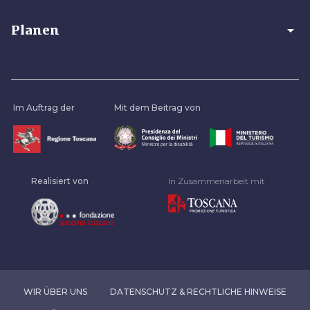
arrow_drop_down
Planen
Im Auftrag der
Mit dem Beitrag von
Realisiert von
In Zusammenarbeit mit
WIR ÜBER UNS
DATENSCHUTZ & RECHTLICHE HINWEISE