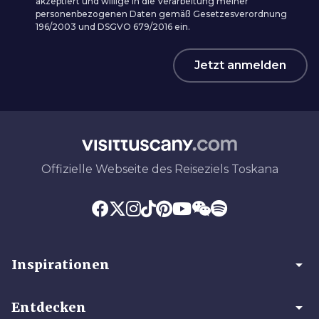
akzeptiert und willige in die Verarbeitung meiner
personenbezogenen Daten gemäß Gesetzesverordnung
196/2003 und DSGVO 679/2016 ein.
Jetzt anmelden
Offizielle Webseite des Reiseziels Toskana
arrow_drop_down
Inspirationen
arrow_drop_down
Entdecken