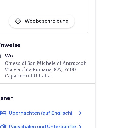
directions
Wegbeschreibung
inweise
me
Wo
Chiesa di San Michele di Antraccoli
Via Vecchia Romana, 877, 55100
Capannori LU, Italia
lanen
hotel
chevron_right
Übernachten (auf Englisch)
holiday_village
chevron_right
Pauschalen und Unterkünfte