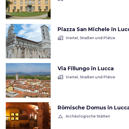
Piazza San Michele in Luc
home_work
Viertel, Straßen und Plätze
Via Fillungo in Lucca
home_work
Viertel, Straßen und Plätze
Römische Domus in Lucc
change_history
Archäologische Stätten