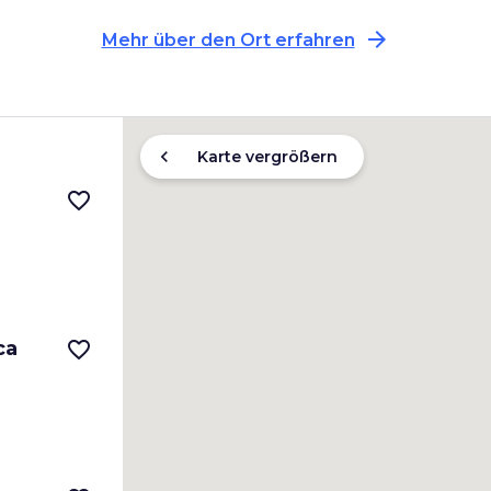
arrow_forward
Mehr über den Ort erfahren
chevron_left
Karte vergrößern
favorite_border
ca
favorite_border