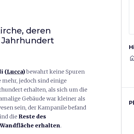
irche, deren
. Jahrhundert
H
ho
i (
Lucca
)
bewahrt keine Spuren
 mehr, jedoch sind einige
hundert erhalten, als sich um die
damalige Gebäude war kleiner als
P
wesen sein, der Kampanile befand
sind die
Reste des
 Wandfläche erhalten
.