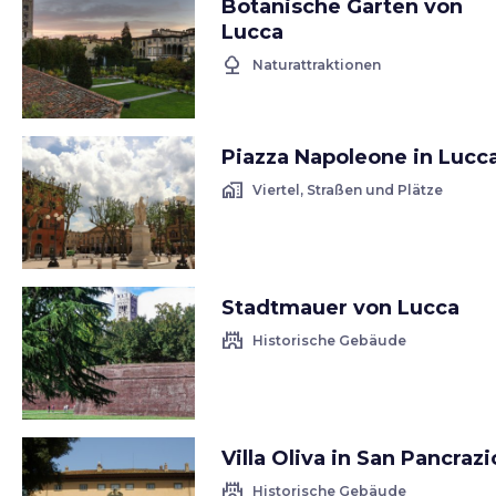
Botanische Garten von
Lucca
nature
Naturattraktionen
Piazza Napoleone in Lucc
home_work
Viertel, Straßen und Plätze
Stadtmauer von Lucca
castle
Historische Gebäude
Villa Oliva in San Pancrazi
castle
Historische Gebäude