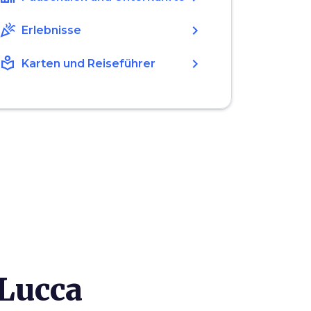
celebration
chevron_right
Erlebnisse
local_library
chevron_right
Karten und Reiseführer
 Lucca