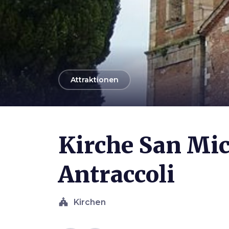
arrow_back
Attraktionen
Photo ©
Lucarelli
Kirche San Mic
Antraccoli
church
Kirchen