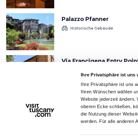
Palazzo Pfanner
castle
Historische Gebäude
Via Francigena Entry Point
Lucca
Ihre Privatsphäre ist uns 
castle
Historische Gebäude
Ihre Privatsphäre ist uns
Ihren Wünschen wählen und
Website jederzeit ändern. 
Museo del Risorgimento i
oberen Ecke schließen, kö
Lucca
die Nutzung dieser Websit
account_balance
Museen
werden. Für alle anderen 