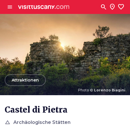
Zum Hauptinhalt
search
location_on
favorite
menu
arrow_back
Attraktionen
Photo ©
Lorenzo Biagini
Photo ©
Lorenzo Biagini
Castel di Pietra
change_history
Archäologische Stätten