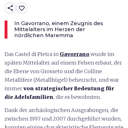
share
favorite_border
In Gavorrano, einem Zeugnis des
Mittelalters im Herzen der
nördlichen Maremma
Das Castel di Pietra in
Gavorrano
wurde im
späten Mittelalter auf einem Felsen erbaut, der
die Ebene von Grosseto und die Colline
Metallifere (Metallhügel) beherrscht, und war
immer
von strategischer Bedeutung für
die Adelsfamilien
, die es bewohnten.
Dank der archäologischen Ausgrabungen, die
zwischen 1997 und 2007 durchgeführt wurden,
konnten einige charakteristische Elemente wie