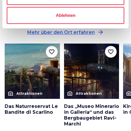
Sonstige Attraktionen
Ablehnen
in Gavorrano
arrow_forward
Mehr über den Ort erfahren
favorite_border
favorite_border
photo_camera
photo_camera
photo_cam
Attraktionen
Attraktionen
Das Naturreservat Le
Das „Museo Minerario
Ki
Bandite di Scarlino
in Galleria“ und das
in
Bergbaugebiet Ravi-
Marchi