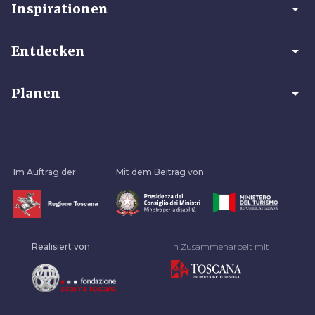
arrow_drop_down
Inspirationen
arrow_drop_down
Entdecken
arrow_drop_down
Planen
Im Auftrag der
Mit dem Beitrag von
Realisiert von
In Zusammenarbeit mit