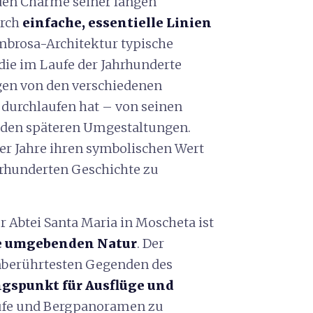
 den Charme seiner langen
urch
einfache, essentielle Linien
lombrosa-Architektur typische
 die im Laufe der Jahrhunderte
gen von den verschiedenen
 durchlaufen hat – von seinen
u den späteren Umgestaltungen.
er Jahre ihren symbolischen Wert
hrhunderten Geschichte zu
r Abtei Santa Maria in Moscheta ist
sie umgebenden Natur
. Der
unberührtesten Gegenden des
ngspunkt für Ausflüge und
äufe und Bergpanoramen zu