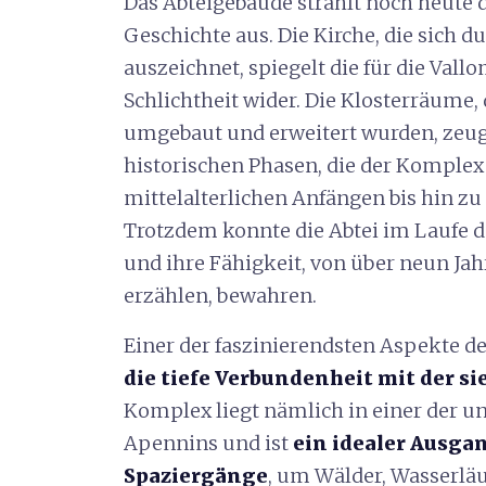
Das Abteigebäude strahlt noch heute
Geschichte aus. Die Kirche, die sich d
auszeichnet, spiegelt die für die Val
Schlichtheit wider. Die Klosterräume,
umgebaut und erweitert wurden, zeu
historischen Phasen, die der Komplex
mittelalterlichen Anfängen bis hin z
Trotzdem konnte die Abtei im Laufe d
und ihre Fähigkeit, von über neun Ja
erzählen, bewahren.
Einer der faszinierendsten Aspekte de
die tiefe Verbundenheit mit der 
Komplex liegt nämlich in einer der 
Apennins und ist
ein idealer Ausga
Spaziergänge
, um Wälder, Wasserl