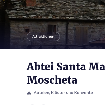
arrow_back
Attraktionen
Photo ©
Unione Montana dei Comuni del Mugello
Abtei Santa Ma
Moscheta
church
Abteien, Klöster und Konvente