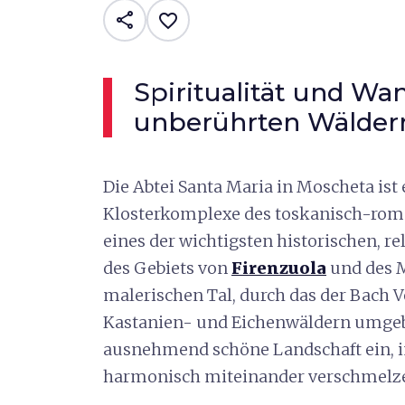
share
favorite_border
Spiritualität und Wa
unberührten Wälder
Die Abtei Santa Maria in Moscheta ist
Klosterkomplexe des toskanisch-roma
eines der wichtigsten historischen, r
des Gebiets von
Firenzuola
und des M
malerischen Tal, durch das der Bach Ve
Kastanien- und Eichenwäldern umgeben
ausnehmend schöne Landschaft ein, i
harmonisch miteinander verschmelz