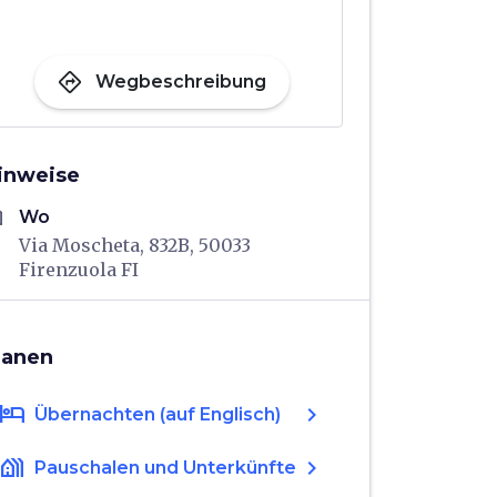
directions
Wegbeschreibung
inweise
me
Wo
Via Moscheta, 832B, 50033
Firenzuola FI
lanen
hotel
chevron_right
Übernachten (auf Englisch)
holiday_village
chevron_right
Pauschalen und Unterkünfte