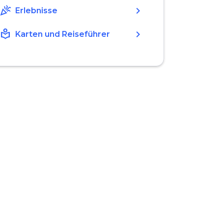
celebration
chevron_right
Erlebnisse
local_library
chevron_right
Karten und Reiseführer