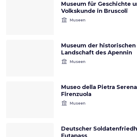
Museum für Geschichte 
Volkskunde in Bruscoli
account_balance
Museen
Museum der historischen
Landschaft des Apennin
account_balance
Museen
Museo della Pietra Serena
Firenzuola
account_balance
Museen
Deutscher Soldatenfried
Futapass