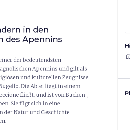
ndern in den
n des Apennins
H
ho
 einer der bedeutendsten
gnolischen Apennins und gilt als
eligiösen und kulturellen Zeugnisse
ugello. Die Abtei liegt in einem
P
ccione fließt, und ist von Buchen-,
. Sie fügt sich in eine
n der Natur und Geschichte
en.