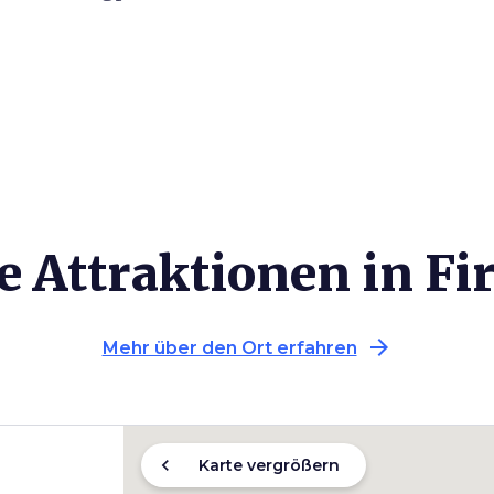
e Attraktionen in Fi
arrow_forward
Mehr über den Ort erfahren
chevron_left
Karte vergrößern