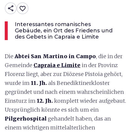
share
favorite_border
Interessantes romanisches
Gebäude, ein Ort des Friedens und
des Gebets in Capraia e Limite
Die
Abtei San Martino in Campo
, die in der
Gemeinde
Capraia e Limite
in der Provinz
Florenz liegt, aber zur Diözese Pistoia gehört,
wurde im
11. Jh.
als Benediktinerkloster
gegründet und nach einem wahrscheinlichen
Einsturz im
12. Jh.
komplett wieder aufgebaut.
Ursprünglich könnte es sich um ein
Pilgerhospital
gehandelt haben, das an
einem wichtigen mittelalterlichen