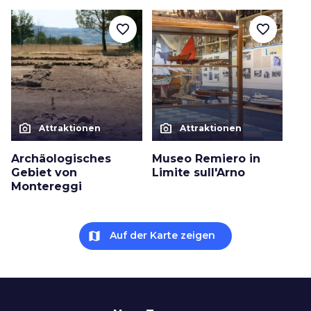
favorite_border
favorite_border
photo_camera
photo_camera
Attraktionen
Attraktionen
Archäologisches
Museo Remiero in
Gebiet von
Limite sull'Arno
Montereggi
map
Auf der Karte zeigen