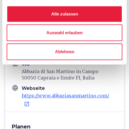
Alle zulassen
directions
Wegbeschreibung
Auswahl erlauben
Ablehnen
Hinweise
home
Wo
Abbazia di San Martino in Campo
50050 Capraia e limite FI, Italia
language
Webseite
https://www.abbaziasanmartino.com/
open_in_new
Planen