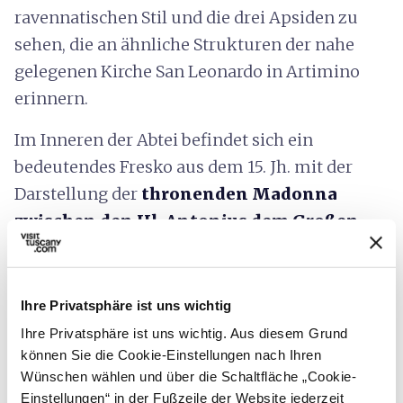
ravennatischen Stil und die drei Apsiden zu
sehen, die an ähnliche Strukturen der nahe
gelegenen Kirche San Leonardo in Artimino
erinnern.
Im Inneren der Abtei befindet sich ein
bedeutendes Fresko aus dem 15. Jh. mit der
Darstellung der
thronenden Madonna
zwischen den Hl. Antonius dem Großen,
Martin, Nikolaus und Lucia
, vermutlich von
einem toskanischen Maler der spätgotischen
Tradition.
Ihre Privatsphäre ist uns wichtig
Ihre Privatsphäre ist uns wichtig. Aus diesem Grund
Dank einer kürzlich erfolgten Restaurierung
können Sie die Cookie-Einstellungen nach Ihren
kann man heute nahe der Abtei übernachten
Wünschen wählen und über die Schaltfläche „Cookie-
und so die Tradition der Gastfreundschaft für
Einstellungen“ in der Fußzeile der Website jederzeit