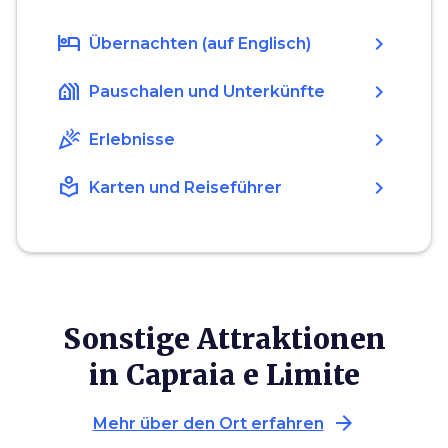
hotel
chevron_right
Übernachten (auf Englisch)
holiday_village
chevron_right
Pauschalen und Unterkünfte
celebration
chevron_right
Erlebnisse
local_library
chevron_right
Karten und Reiseführer
Sonstige Attraktionen
in Capraia e Limite
arrow_forward
Mehr über den Ort erfahren