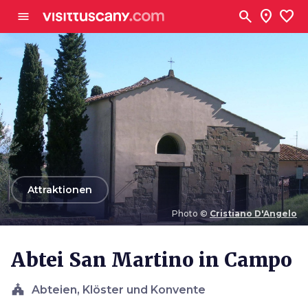
Zum Hauptinhalt
search
location_on
favorite
menu
arrow_back
Attraktionen
Photo ©
Cristiano D'Angelo
Photo ©
Cristiano D'Angelo
Abtei San Martino in Campo
church
Abteien, Klöster und Konvente