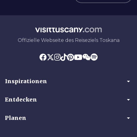
Offizielle Webseite des Reiseziels Toskana
arrow_drop_down
Inspirationen
arrow_drop_down
Entdecken
arrow_drop_down
Planen